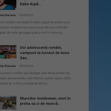
Italia după...
hai Diaconu
-
08/08/2026
se români cercetați în Italia după moartea unui
ncitor moldovean sunt vizați de noi verificări
gate de cele aproape patru ore în care nu...
Doi adolescenți români,
campioni la turneul de tenis
San...
hai Diaconu
-
08/08/2026
i juniori români au câștigat cele două probe de
mplu ale turneului San Marino Junior Open 2026.
lanțul lor a fost completat de un...
Muncitor moldovean, mort în
prima sa zi de muncă...