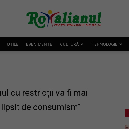
UTILE
EVENIMENTE
CULTURĂ
TEHNOLOGIE
Rotalianul
–
l cu restricții va fi mai
i lipsit de consumism”
Revista