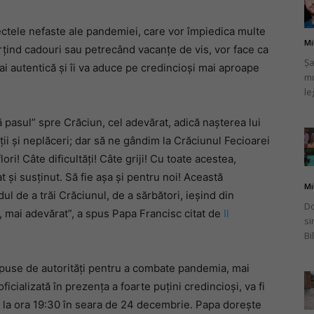
ctele nefaste ale pandemiei, care vor împiedica multe
Mi
ărțind cadouri sau petrecând vacanțe de vis, vor face ca
Șa
i autentică și îi va aduce pe credincioși mai aproape
mu
românului
le
 pasul” spre Crăciun, cel adevărat, adică nașterea lui
ții și neplăceri; dar să ne gândim la Crăciunul Fecioarei
flori! Câte dificultăți! Câte griji! Cu toate acestea,
din
 și susținut. Să fie așa și pentru noi! Această
Mi
ul de a trăi Crăciunul, de a sărbători, ieșind din
Do
, mai adevărat”, a spus Papa Francisc citat de
Il
si
Bi
Italia
impuse de autorități pentru a combate pandemia, mai
ficializată în prezența a foarte puțini credincioși, va fi
can la ora 19:30 în seara de 24 decembrie. Papa dorește