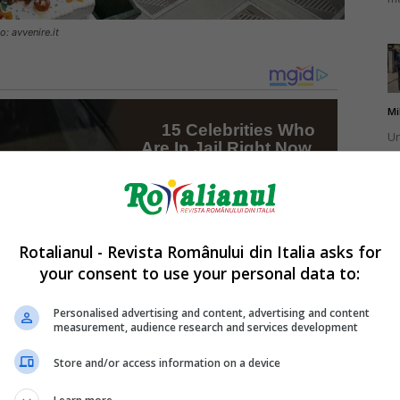
o: avvenire.it
Mi
Un
br
ca
Rotalianul - Revista Românului din Italia asks for
your consent to use your personal data to:
Mi
La
Personalised advertising and content, advertising and content
measurement, audience research and services development
în
sa
Store and/or access information on a device