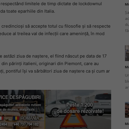
, respectând limitele de timp dictate de lockdownul
Mi
da toate eparhiile din Italia.
Șa
ac
du
credincioși să accepte totul cu filosofie și să respecte
fă
educe al treilea val de infecții care amenință, în mod
astăzi ziua de naștere, el fiind născut pe data de 17
n părinți italieni, originari din Piemont, care au
Mi
uți, pontiful își va sărbători ziua de naștere ca și cum ar
Un
bl
ar
Mi