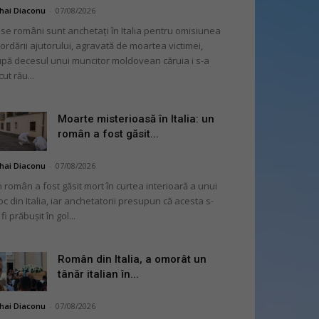
hai Diaconu
-
07/08/2026
se români sunt anchetați în Italia pentru omisiunea
ordării ajutorului, agravată de moartea victimei,
pă decesul unui muncitor moldovean căruia i s-a
cut rău...
Moarte misterioasă în Italia: un
român a fost găsit...
hai Diaconu
-
07/08/2026
 român a fost găsit mort în curtea interioară a unui
oc din Italia, iar anchetatorii presupun că acesta s-
 fi prăbușit în gol...
Român din Italia, a omorât un
tânăr italian în...
hai Diaconu
-
07/08/2026