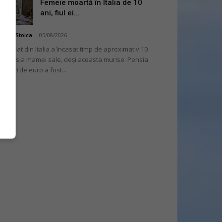
Femeie moartă în Italia de 10
ani, fiul ei...
niela Stoica
-
05/08/2026
 bărbat din Italia a încasat timp de aproximativ 10
i pensia mamei sale, deși aceasta murise. Pensia
 2.000 de euro a fost...