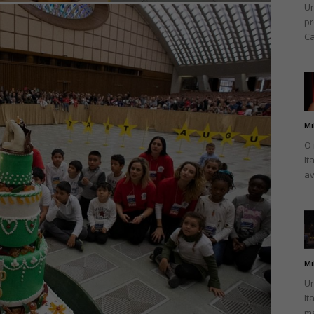
Un
pr
Ca
Mi
O 
It
av
Mi
Un
It
ma