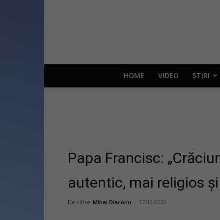
HOME
VIDEO
ȘTIRI
Papa Francisc: „Crăciunu
autentic, mai religios ș
De către
Mihai Diaconu
-
17/12/2020