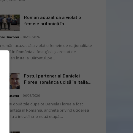
Român acuzat că a violat o
femeie britanică în...
hai Diaconu
-
06/08/2026
 român acuzat că a violat o femeie de naționalitate
itanică în România a fost găsit și arestat de
rabinieri în Italia. Bărbatul, pe...
Fostul partener al Danielei
Florea, românca ucisă în Italia...
hai Diaconu
-
06/08/2026
 numai două zile după ce Daniela Florea a fost
mormântată în România, ancheta privind uciderea
 în Italia a intrat într-o nouă etapă....