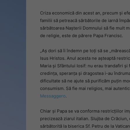
Criza economică din acest an, precum și efe
familii să petreacă sărbătorile de iarnă împ
sărbătoarea Nașterii Domnului să fie mult ma
de religie, este de părere Papa Francisc.
„Aș dori să îi îndemn pe toți să se „mărească
Isus Hristos. Anul acesta ne așteaptă restric
Maria și Sfântului Iosif: nu erau trandafiri și 
credința, speranța și dragostea i-au îndrumat
dificultate să ne ajute să purificăm puțin mod
consumism. Să fie mai religios, mai autentic
Messaggero
.
Chiar și Papa se va conforma restricțiilor 
precizează ziarul italian. Slujba de Crăciun, o
sărbătorită la biserica Sf. Petru de la Vati