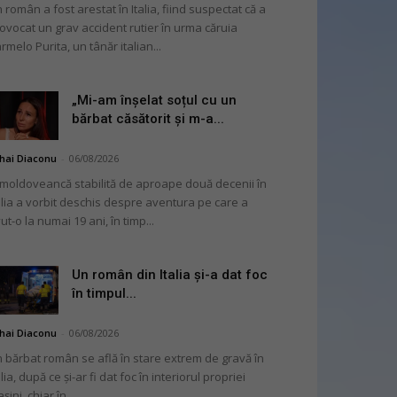
 român a fost arestat în Italia, fiind suspectat că a
ovocat un grav accident rutier în urma căruia
rmelo Purita, un tânăr italian...
„Mi-am înșelat soțul cu un
bărbat căsătorit și m-a...
hai Diaconu
-
06/08/2026
moldoveancă stabilită de aproape două decenii în
alia a vorbit deschis despre aventura pe care a
ut-o la numai 19 ani, în timp...
Un român din Italia și-a dat foc
în timpul...
hai Diaconu
-
06/08/2026
 bărbat român se află în stare extrem de gravă în
alia, după ce și-ar fi dat foc în interiorul propriei
șini, chiar în...