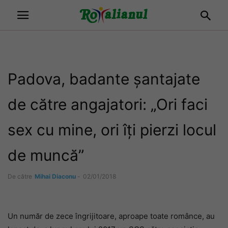
Padova, badante șantajate
de către angajatori: „Ori faci
sex cu mine, ori îți pierzi locul
de muncă”
De către
Mihai Diaconu
-
02/01/2018
Un număr de zece îngrijitoare, aproape toate românce, au