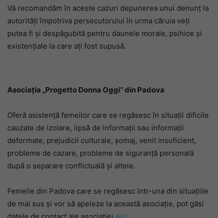
Vă recomandăm în aceste cazuri depunerea unui denunț la
autorități împotriva persecutorului în urma căruia veți
putea fi și despăgubită pentru daunele morale, psihice și
existențiale la care ați fost supusă.
Asociația „Progetto Donna Oggi” din Padova
Oferă asistență femeilor care se regăsesc în situații dificile
cauzate de izolare, lipsă de informații sau informații
deformate, prejudicii culturale, șomaj, venit insuficient,
probleme de cazare, probleme de siguranță personală
după o separare conflictuală și altele.
Femeile din Padova care se regăsesc într-una din situațiile
de mai sus și vor să apeleze la această asociație, pot găsi
datele de contact ale asociației
aici
.