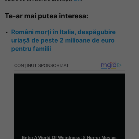
Te-ar mai putea interesa:
Români morți în Italia, despăgubire
uriașă de peste 2 milioane de euro
pentru familii