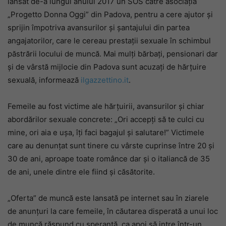
lansat de-a lungul anului 2017 un SOS către asociația
„Progetto Donna Oggi” din Padova, pentru a cere ajutor și
sprijin împotriva avansurilor și șantajului din partea
angajatorilor, care le cereau prestații sexuale în schimbul
păstrării locului de muncă. Mai mulți bărbați, pensionari dar
și de vârstă mijlocie din Padova sunt acuzați de hărțuire
sexuală, informează
ilgazzettino.it
.
Femeile au fost victime ale hărțuirii, avansurilor și chiar
abordărilor sexuale concrete: „Ori accepți să te culci cu
mine, ori aia e ușa, îți faci bagajul și salutare!” Victimele
care au denunțat sunt tinere cu vârste cuprinse între 20 și
30 de ani, aproape toate românce dar și o italiancă de 35
de ani, unele dintre ele fiind și căsătorite.
„Oferta” de muncă este lansată pe internet sau în ziarele
de anunțuri la care femeile, în căutarea disperată a unui loc
de muncă răspund cu speranță, ca apoi să intre într-un