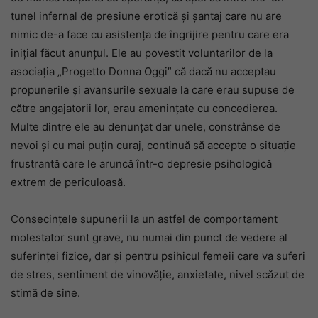
tunel infernal de presiune erotică și șantaj care nu are
nimic de-a face cu asistența de îngrijire pentru care era
inițial făcut anunțul. Ele au povestit voluntarilor de la
asociația „Progetto Donna Oggi” că dacă nu acceptau
propunerile și avansurile sexuale la care erau supuse de
către angajatorii lor, erau amenințate cu concedierea.
Multe dintre ele au denunțat dar unele, constrânse de
nevoi și cu mai puțin curaj, continuă să accepte o situație
frustrantă care le aruncă într-o depresie psihologică
extrem de periculoasă.
Consecințele supunerii la un astfel de comportament
molestator sunt grave, nu numai din punct de vedere al
suferinței fizice, dar și pentru psihicul femeii care va suferi
de stres, sentiment de vinovăție, anxietate, nivel scăzut de
stimă de sine.