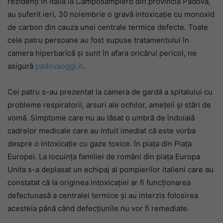
rezidenți în Italia la Camposampiero din provincia Padova,
au suferit ieri, 30 noiembrie o gravă intoxicație cu monoxid
de carbon din cauza unei centrale termice defecte. Toate
cele patru persoane au fost supuse tratamentului în
camera hiperbarică și sunt în afara oricărui pericol, ne
asigură
padovaoggi.it
.
Cei patru s-au prezentat la camera de gardă a spitalului cu
probleme respiratorii, arsuri ale ochilor, amețeli și stări de
vomă. Simptome care nu au lăsat o umbră de îndoială
cadrelor medicale care au intuit imediat că este vorba
despre o intoxicație cu gaze toxice. în piața din Piața
Europei. La locuința familiei de români din piața Europa
Unita s-a deplasat un echipaj al pompierilor italieni care au
constatat că la originea intoxicației ar fi funcționarea
defectuoasă a centralei termice și au interzis folosirea
acesteia până când defecțiunile nu vor fi remediate.