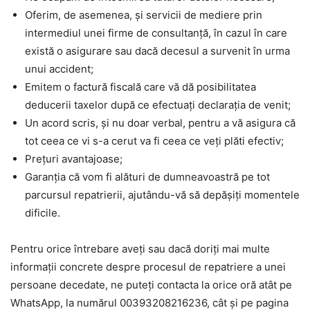
Oferim, de asemenea, și servicii de mediere prin
intermediul unei firme de consultanță, în cazul în care
există o asigurare sau dacă decesul a survenit în urma
unui accident;
Emitem o factură fiscală care vă dă posibilitatea
deducerii taxelor după ce efectuați declarația de venit;
Un acord scris, și nu doar verbal, pentru a vă asigura că
tot ceea ce vi s-a cerut va fi ceea ce veți plăti efectiv;
Prețuri avantajoase;
Garanția că vom fi alături de dumneavoastră pe tot
parcursul repatrierii, ajutându-vă să depășiți momentele
dificile.
Pentru orice întrebare aveți sau dacă doriți mai multe
informații concrete despre procesul de repatriere a unei
persoane decedate, ne puteți contacta la orice oră atât pe
WhatsApp, la numărul 00393208216236, cât și pe pagina