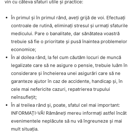
vin cu câteva sfaturi utile și practice:
În primul și în primul rând, aveți grijă de voi. Efectuați
controale de rutină, eliminați stresul și urmați sfaturile
medicului. Pare o banalitate, dar sănătatea voastră
trebuie să fie o prioritate și pusă înaintea problemelor
economice;
În al doilea rând, la fel cum căutăm locuri de muncă
legalizate care să ne asigure o pensie, trebuie luăm în
considerare și încheierea unei asigurări care să ne
garanteze ajutor în caz de accidente, handicap și, în
cele mai nefericite cazuri, repatrierea trupului
neînsuflețit;
În al treilea rând și, poate, sfatul cel mai important:
INFORMAȚI-VĂ! Rămâneți mereu informați astfel încât
evenimentele neplăcute să nu vă îngreuneze și mai
mult situația.