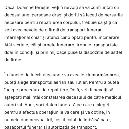
Dacă, Doamne ferește, veți fi nevoiți să vă confruntați cu
decesul unei persoane dragi și doriți să faceți demersurile
necesare pentru repatrierea corpului, trebuie să știți că
veți avea nevoie de o firmă de transport funerar
internațional chiar și atunci când optați pentru incinerare.
Atât sicriele, cât și urnele funerare, trebuie transportate
doar în condiții și prin mijloace puse la dispoziție de astfel
de firme.
În funcție de localitatea unde va avea loc înmormântarea,
puteți alege transportul aerian sau rutier. Pentru a putea
începe procedura de repatriere, însă, veți fi nevoiți să
așteptați mai întâi constatarea decesului de către medicul
autorizat. Apoi, societatea funerară pe care o alegeți
pentru a efectua operațiunile va cere și va obține, în
numele dumneavoastră, certificatul de îmbălsămare,
pașaportul funerar și autorizația de transport.