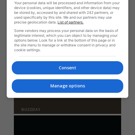
Your personal data will be processed and information from your
device (cookies, unique identifiers, and other device data) may
be stored by, accessed by and shared with 242 partners, or
used specifically by this site. We and our partners may use
precise geolocation data.
List of partners.
Some vendors may process your personal data on the basis of
legitimate interest, which you can object to by managing your
options below. Look for a link at the bottom of this page or in
the site menu to manage or withdraw consent in privacy and
cookie settings.
Consent
Manage options