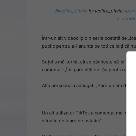
@icefire_oficial
Ig: icefire_oficial
#para
♬ sonido 
Într-un alt videoclip din seria postată de „ic
public pentru a-i anunța pe toți ceilalți că n
Soțul a mărturisit că se gândește să-și facă 
comentat: „Îmi pare atât de rău pentru el”.
Altă persoană a adăugat: „Pare un om drăguț
Un alt utilizator TikTok a comentat mai mult:
situație de luare de ostatici”.