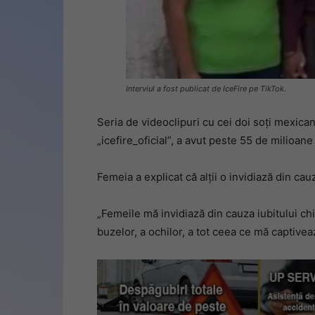
Interviul a fost publicat de IceFire pe TikTok.
Seria de videoclipuri cu cei doi soți mexica
„icefire_oficial”, a avut peste 55 de milioane
Femeia a explicat că alții o invidiază din cauz
„Femeile mă invidiază din cauza iubitului chi
buzelor, a ochilor, a tot ceea ce mă captiveaz