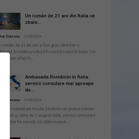
Un român de 21 ani din Italia se
zbate...
hai Diaconu
-
05/08/2026
 român de 21 de ani a fost grav rănit într-o
liziune frontală produsă în cursul nopții în Italia. Cei
i bărbați aflați în...
Ambasada României în Italia:
servicii consulare mai aproape
de...
hai Diaconu
-
05/08/2026
mânii stabiliți pe insula Sardinia vor putea solicita,
cepând cu data de 7 august 2026, servicii consulare
ră să mai fie nevoiți să călătorească...