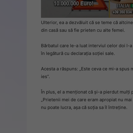
Ulterior, ea a dezvăluit că se teme că altcine
din casă sau să fie prieten cu alte femei.
Bărbatul care le-a luat interviul celor doi l-
în legătură cu declarația soției sale.
Acesta a răspuns: „Este ceva ce mi-a spus m
ies”.
În plus, el a menționat că și-a pierdut mulți p
„Prietenii mei de care eram apropiat nu mai p
nu poate lucra, așa că soția sa îl întreține.