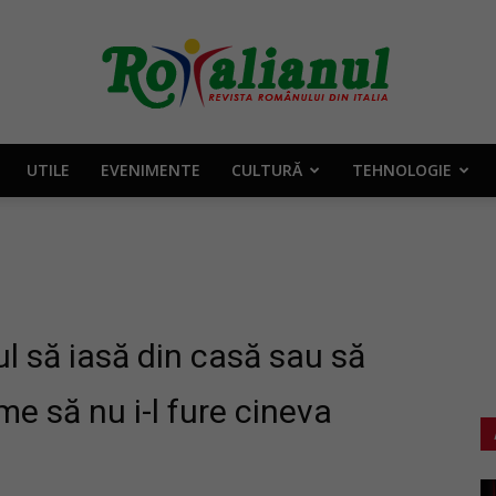
UTILE
EVENIMENTE
CULTURĂ
TEHNOLOGIE
Rotalianul
–
ul să iasă din casă sau să
me să nu i-l fure cineva
Revista