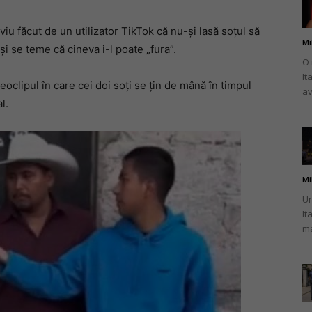
viu făcut de un utilizator TikTok că nu-și lasă soțul să
Mi
și se teme că cineva i-l poate „fura”.
O 
It
românului
deoclipul în care cei doi soți se țin de mână în timpul
av
l.
din
Mi
Un
It
ma
Italia