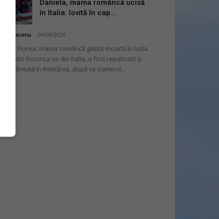
Daniela, mama româncă ucisă
în Italia: lovită în cap...
hai Diaconu
-
04/08/2026
niela Florea, mama româncă găsită moartă în lada
tului din locuința sa din Italia, a fost repatriată și
mormântată în România, după ce oamenii...