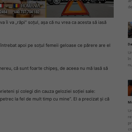
an
de
va îi va „răpi” soțul, așa că nu vrea ca acesta să iasă
Da
a întrebat apoi pe soțul femeii geloase ce părere are el
Un
în
nu
ereu, că sunt foarte chipeș, de aceea nu mă lasă să
rieteni și colegi din cauza geloziei soției sale:
etrec la fel de mult timp cu mine”. El a precizat și că
Mi
Un
re
pr
co