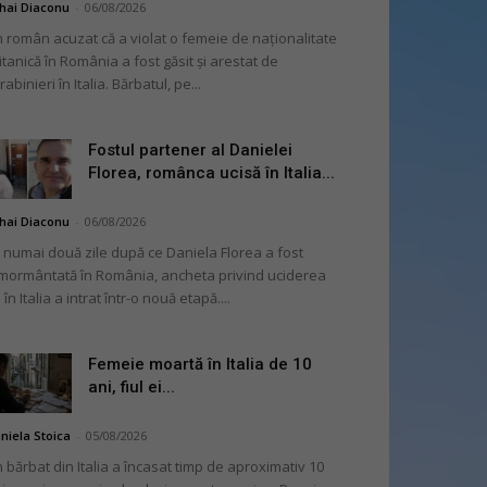
hai Diaconu
-
06/08/2026
 român acuzat că a violat o femeie de naționalitate
itanică în România a fost găsit și arestat de
rabinieri în Italia. Bărbatul, pe...
Fostul partener al Danielei
Florea, românca ucisă în Italia...
hai Diaconu
-
06/08/2026
 numai două zile după ce Daniela Florea a fost
mormântată în România, ancheta privind uciderea
 în Italia a intrat într-o nouă etapă....
Femeie moartă în Italia de 10
ani, fiul ei...
niela Stoica
-
05/08/2026
 bărbat din Italia a încasat timp de aproximativ 10