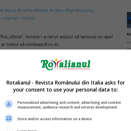
ti
#viral
#icefire
#tiktok
#video
#fyp
#mujeres
original – Icefire
Mi
efire_oficial”, femeia i-a cerut soțului să lanseze un apel
Un
u ar trebui să vorbească cu el.
co
do
un tatuaj cu numele soției sale, iar o persoană a
Rotalianul - Revista Românului din Italia asks for
, este al tău în întregime. Mulțumesc”.
your consent to use your personal data to:
Mi
Ro
Personalised advertising and content, advertising and content
measurement, audience research and services development
în
 „Nu sunt sigur dacă aceasta este o relație sau o
fă
Store and/or access information on a device