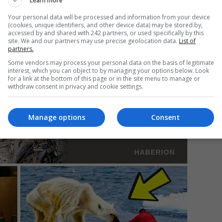
Learn more
ea dacă aș avea un soț atât de frumos, aș face la fel”.
Your personal data will be processed and information from your device
(cookies, unique identifiers, and other device data) may be stored by,
accessed by and shared with 242 partners, or used specifically by this
Mi
site. We and our partners may use precise geolocation data.
List of
partners.
Da
pa
Some vendors may process your personal data on the basis of legitimate
în
interest, which you can object to by managing your options below. Look
for a link at the bottom of this page or in the site menu to manage or
withdraw consent in privacy and cookie settings.
Manage options
Consent