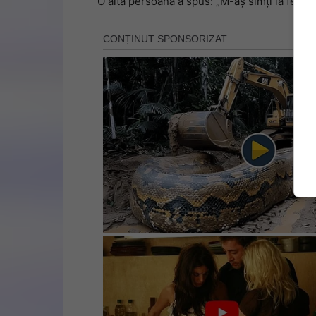
O altă persoană a spus: „M-aș simți la fel ca 