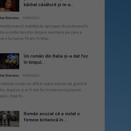
bărbat căsătorit și m-a...
hai Diaconu
-
06/08/2026
moldoveancă stabilită de aproape două decenii în
alia a vorbit deschis despre aventura pe care a
ut-o la numai 19 ani, în timp...
Un român din Italia și-a dat foc
în timpul...
hai Diaconu
-
06/08/2026
 bărbat român se află în stare extrem de gravă în
alia, după ce și-ar fi dat foc în interiorul propriei
șini, chiar în...
Român acuzat că a violat o
femeie britanică în...