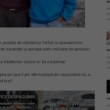
Mi
Un
br
ca
ni, postate de utilizatorul TikTok cu pseudonimul
 de vizualizări și aproape patru milioane de aprecieri.
Mi
La
a trăsăturilor soțului ei. Ea a subliniat:
în
sa
peș pe care îl am. Mă invidiază din cauza bărbii lui, a
ă la el”.
Da
Un