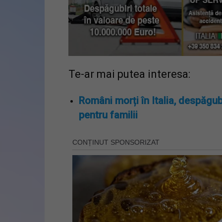
Te-ar mai putea interesa:
Români morți în Italia, despăgub
pentru familii