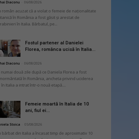
hai Diaconu
-
06/08/2026
 român acuzat că a violat o femeie de naționalitate
itanică în România a fost găsit și arestat de
rabinieri în Italia. Bărbatul, pe...
Fostul partener al Danielei
Florea, românca ucisă în Italia...
hai Diaconu
-
06/08/2026
 numai două zile după ce Daniela Florea a fost
mormântată în România, ancheta privind uciderea
 în Italia a intrat într-o nouă etapă....
Femeie moartă în Italia de 10
ani, fiul ei...
niela Stoica
-
05/08/2026
 bărbat din Italia a încasat timp de aproximativ 10