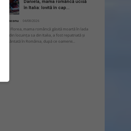
Daniela, mama româncă ucisă
în Italia: lovită în cap...
hai Diaconu
-
04/08/2026
niela Florea, mama româncă găsită moartă în lada
tului din locuința sa din Italia, a fost repatriată și
mormântată în România, după ce oamenii...