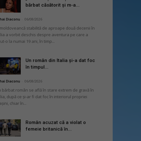
bărbat căsătorit și m-a...
hai Diaconu
-
06/08/2026
moldoveancă stabilită de aproape două decenii în
alia a vorbit deschis despre aventura pe care a
ut-o la numai 19 ani, în timp...
Un român din Italia și-a dat foc
în timpul...
hai Diaconu
-
06/08/2026
 bărbat român se află în stare extrem de gravă în
alia, după ce și-ar fi dat foc în interiorul propriei
șini, chiar în...
Român acuzat că a violat o
femeie britanică în...