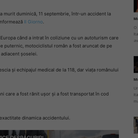
a murit duminică, 11 septembrie, într-un accident la
Mi
 informează
Il Giorno
.
O 
It
românului
Europa când a intrat în coliziune cu un autoturism care
av
e puternic, motociclistul român a fost aruncat de pe
 adiacent șoselei.
rescia și echipajul medical de la 118, dar viața românului
din
Mi
Un
ni care a fost rănit ușor și a fost transportat în cod
It
ma
Italia
 exactitate dinamica accidentului.