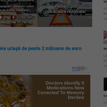
Mi
Un
br
ca
ire uriașă de peste 2 milioane de euro
Mi
La
în
sa
Da
Un