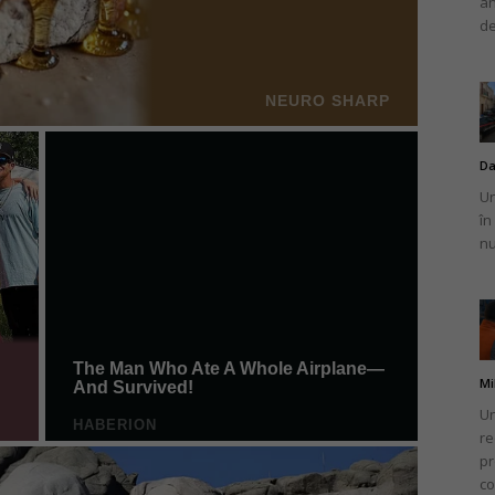
an
de
Da
Un
în
nu
Mi
Un
re
pr
co