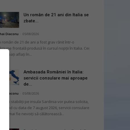
Un român de 21 ani din Italia se
zbate...
hai Diaconu
-
05/08/2026
 român de 21 de ani a fost grav rănit într-o
liziune frontală produsă în cursul nopții în Italia. Cei
i bărbați aflați în...
Ambasada României în Italia:
servicii consulare mai aproape
de...
hai Diaconu
-
05/08/2026
mânii stabiliți pe insula Sardinia vor putea solicita,
cepând cu data de 7 august 2026, servicii consulare
ră să mai fie nevoiți să călătorească...