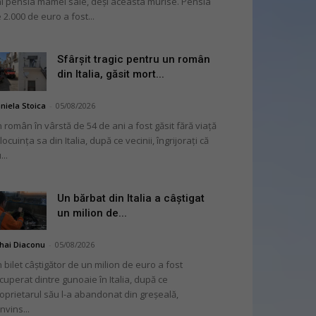
i pensia mamei sale, deși aceasta murise. Pensia
 2.000 de euro a fost...
Sfârșit tragic pentru un român
din Italia, găsit mort...
niela Stoica
-
05/08/2026
 român în vârstă de 54 de ani a fost găsit fără viață
 locuința sa din Italia, după ce vecinii, îngrijorați că
...
Un bărbat din Italia a câștigat
un milion de...
hai Diaconu
-
05/08/2026
 bilet câștigător de un milion de euro a fost
cuperat dintre gunoaie în Italia, după ce
oprietarul său l-a abandonat din greșeală,
nvins...