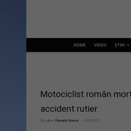
HOME
VIDEO
ȘTIRI
Motociclist român mort î
accident rutier
De către
Daniela Stoica
-
11/09/2022