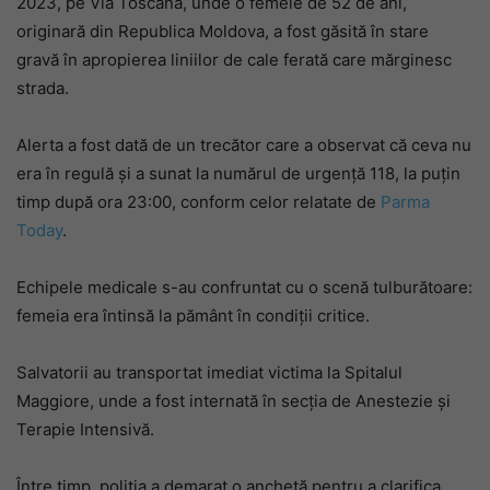
2023, pe Via Toscana, unde o femeie de 52 de ani,
originară din Republica Moldova, a fost găsită în stare
gravă în apropierea liniilor de cale ferată care mărginesc
strada.
Alerta a fost dată de un trecător care a observat că ceva nu
era în regulă și a sunat la numărul de urgență 118, la puțin
timp după ora 23:00, conform celor relatate de
Parma
Today
.
Echipele medicale s-au confruntat cu o scenă tulburătoare:
femeia era întinsă la pământ în condiții critice.
Salvatorii au transportat imediat victima la Spitalul
Maggiore, unde a fost internată în secția de Anestezie și
Terapie Intensivă.
Între timp, poliția a demarat o anchetă pentru a clarifica