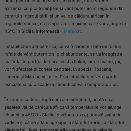
două până în ziua de vineri, 19 august, între vreme
extremă, cu ploi torențiale și vânt puternic în regiunile din
centrul și nordul țării, și un val de căldură african în
regiunile sudice, cu temperaturi maxime care vor ajunge la
45°C în Sicilia, informează
Il Meteo.it
.
Instabilitatea atmosferică, ce va fi caracterizată de furtuni,
rafale de vânt puternic și ploi abundente, se va înregistra
mai întâi în partea de nord-vest a Italiei, iar de mâine, joi,
vor fi afectate și zonele centrale, în special Toscana,
Umbria și Marche și Lazio. Precipitațiile din Nord vor fi
asociate și cu o scădere semnificativă a temperaturilor.
În zonele sudice, după cum am menționat, odată cu al
șaselea val de caniculă africană temperaturile vor ajunge
chiar și la 45°C în Sicilia, o valoare excepțională având în
vedere și că ne aflăm aproape la sfârșitul verii. La sfârșitul
săptămânii, însă, temperaturile vor scădea la valorile