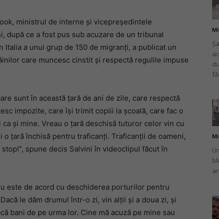
book, ministrul de interne și vicepreședintele
Mi
ini, după ce a fost pus sub acuzare de un tribunal
Șa
n Italia a unui grup de 150 de migranţi, a publicat un
ac
românului
ăinilor care muncesc cinstit și respectă regulile impuse
du
fă
care sunt în această țară de ani de zile, care respectă
ătesc impozite, care își trimit copiii la școală, care fac o
din
i ca și mine. Vreau o țară deschisă tuturor celor vin cu
și o țară închisă pentru traficanți. Traficanții de oameni,
Mi
, stop!”, spune decis Salvini în videoclipul făcut în
Un
bl
ar
Italia
 nu este de acord cu deschiderea porturilor pentru
Dacă le dăm drumul într-o zi, vin alții și a doua zi, și
 facă bani de pe urma lor. Cine mă acuză pe mine sau