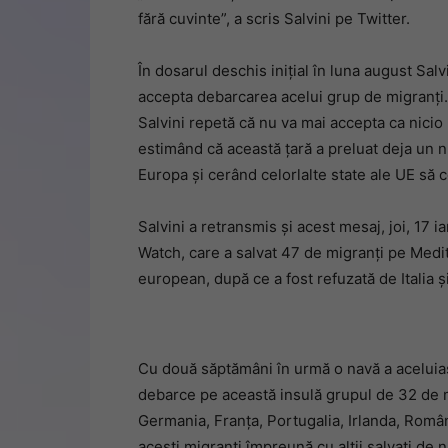
fără cuvinte”, a scris Salvini pe Twitter.
În dosarul deschis iniţial în luna august Sal
accepta debarcarea acelui grup de migranţi. În
Salvini repetă că nu va mai accepta ca nicio
estimând că această ţară a preluat deja un n
Europa şi cerând celorlalte state ale UE să 
Salvini a retransmis şi acest mesaj, joi, 17
Watch, care a salvat 47 de migranţi pe Medit
european, după ce a fost refuzată de Italia ş
Cu două săptămâni în urmă o navă a aceluiaşi
debarce pe această insulă grupul de 32 de m
Germania, Franţa, Portugalia, Irlanda, Român
aceşti migranţi împreună cu alţii salvaţi de 