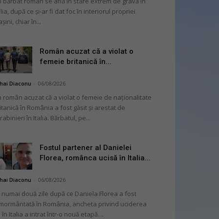
 bărbat român se află în stare extrem de gravă în
alia, după ce și-ar fi dat foc în interiorul propriei
șini, chiar în...
Român acuzat că a violat o
femeie britanică în...
hai Diaconu
-
06/08/2026
 român acuzat că a violat o femeie de naționalitate
itanică în România a fost găsit și arestat de
rabinieri în Italia. Bărbatul, pe...
Fostul partener al Danielei
Florea, românca ucisă în Italia...
hai Diaconu
-
06/08/2026
 numai două zile după ce Daniela Florea a fost
mormântată în România, ancheta privind uciderea
 în Italia a intrat într-o nouă etapă....