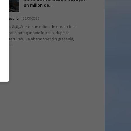
un milion de...
hai Diaconu
-
05/08/2026
 bilet câștigător de un milion de euro a fost
cuperat dintre gunoaie în Italia, după ce
oprietarul său l-a abandonat din greșeală,
nvins...