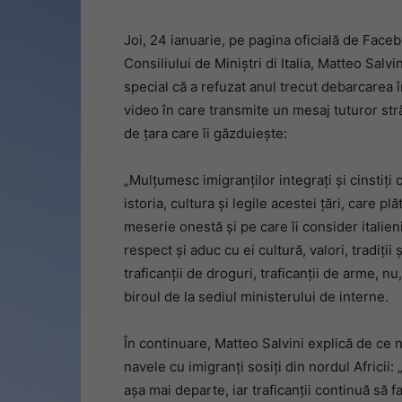
Joi, 24 ianuarie, pe pagina oficială de Face
Consiliului de Miniștri di Italia, Matteo Salv
special că a refuzat anul trecut debarcarea î
video în care transmite un mesaj tuturor str
de țara care îi găzduiește:
„Mulțumesc imigranților integrați și cinstiți 
istoria, cultura și legile acestei țări, care pl
meserie onestă și pe care îi consider italien
respect și aduc cu ei cultură, valori, tradiții 
traficanții de droguri, traficanții de arme, nu
biroul de la sediul ministerului de interne.
În continuare, Matteo Salvini explică de ce
navele cu imigranți sosiți din nordul Africii: „
așa mai departe, iar traficanții continuă să