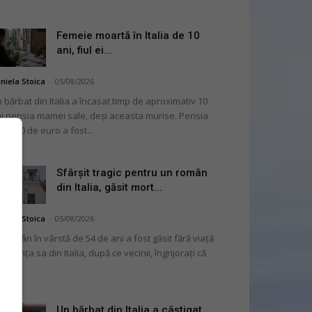
Femeie moartă în Italia de 10
ani, fiul ei...
niela Stoica
-
05/08/2026
 bărbat din Italia a încasat timp de aproximativ 10
i pensia mamei sale, deși aceasta murise. Pensia
 2.000 de euro a fost...
Sfârșit tragic pentru un român
din Italia, găsit mort...
niela Stoica
-
05/08/2026
 român în vârstă de 54 de ani a fost găsit fără viață
 locuința sa din Italia, după ce vecinii, îngrijorați că
...
Un bărbat din Italia a câștigat