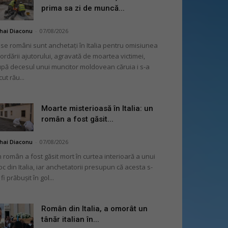
prima sa zi de muncă...
hai Diaconu
-
07/08/2026
se români sunt anchetați în Italia pentru omisiunea
ordării ajutorului, agravată de moartea victimei,
pă decesul unui muncitor moldovean căruia i s-a
cut rău...
Moarte misterioasă în Italia: un
român a fost găsit...
hai Diaconu
-
07/08/2026
 român a fost găsit mort în curtea interioară a unui
oc din Italia, iar anchetatorii presupun că acesta s-
 fi prăbușit în gol...
Român din Italia, a omorât un
tânăr italian în...