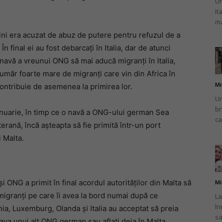
Un
It
ma
vini era acuzat de abuz de putere pentru refuzul de a
 final ei au fost debarcaţi în Italia, dar de atunci
 navă a vreunui ONG să mai aducă migranţi în Italia,
umăr foarte mare de migranţi care vin din Africa în
Mi
contribuie de asemenea la primirea lor.
Un
br
 ianuarie, în timp ce o navă a ONG-ului german Sea
ca
erană, încă aşteapta să fie primită într-un port
i Malta.
 ONG a primit în final acordul autorităţilor din Malta să
Mi
igranţi pe care îi avea la bord numai după ce
La
în
ia, Luxemburg, Olanda şi Italia au acceptat să preia
sa
nava unui alt ONG german sau aflaţi deja în Malta.