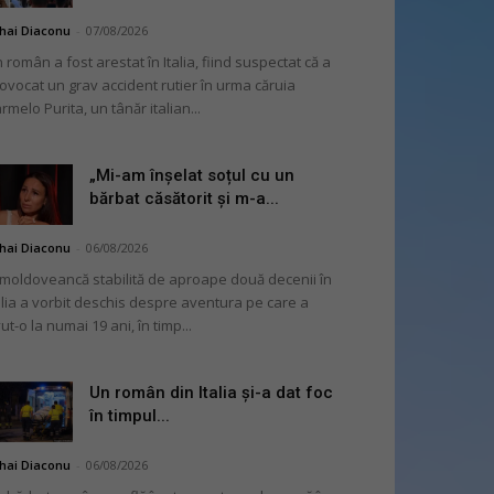
hai Diaconu
-
07/08/2026
 român a fost arestat în Italia, fiind suspectat că a
ovocat un grav accident rutier în urma căruia
rmelo Purita, un tânăr italian...
„Mi-am înșelat soțul cu un
bărbat căsătorit și m-a...
hai Diaconu
-
06/08/2026
moldoveancă stabilită de aproape două decenii în
alia a vorbit deschis despre aventura pe care a
ut-o la numai 19 ani, în timp...
Un român din Italia și-a dat foc
în timpul...
hai Diaconu
-
06/08/2026