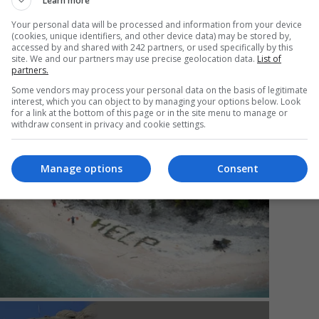
Learn more
Your personal data will be processed and information from your device
(cookies, unique identifiers, and other device data) may be stored by,
Mi
accessed by and shared with 242 partners, or used specifically by this
site. We and our partners may use precise geolocation data.
List of
Un
partners.
re
Some vendors may process your personal data on the basis of legitimate
pr
interest, which you can object to by managing your options below. Look
co
for a link at the bottom of this page or in the site menu to manage or
withdraw consent in privacy and cookie settings.
Manage options
Consent