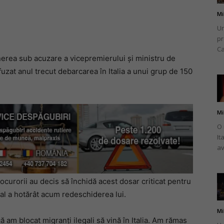
Mi
Un
pr
Ca
unerea sub acuzare a vicepremierului şi ministru de
uzat anul trecut debarcarea în Italia a unui grup de 150
Mi
O 
It
av
procurorii au decis să închidă acest dosar criticat pentru
unal a hotărât acum redeschiderea lui.
Mi
ă am blocat migranţi ilegali să vină în Italia. Am rămas