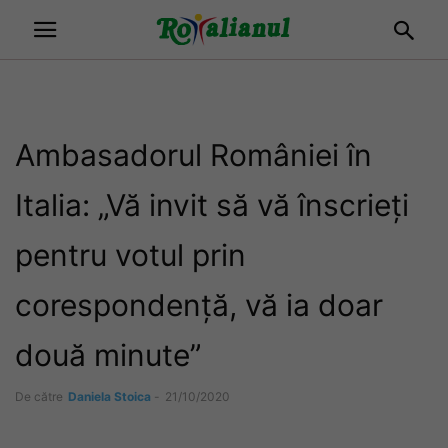
Ambasadorul României în
Italia: „Vă invit să vă înscrieți
pentru votul prin
corespondență, vă ia doar
două minute”
De către
Daniela Stoica
-
21/10/2020