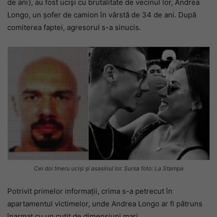
de ani), au fost uciși cu brutalitate de vecinul lor, Andrea
Longo, un șofer de camion în vârstă de 34 de ani. După
comiterea faptei, agresorul s-a sinucis.
Cei doi tineru uciși și asasinul lor. Sursa foto: La Stampa
Potrivit primelor informații, crima s-a petrecut în
apartamentul victimelor, unde Andrea Longo ar fi pătruns
înarmat cu un cuțit de dimensiuni mari.