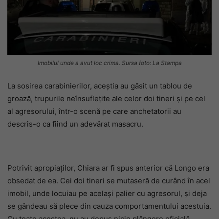
Imobilul unde a avut loc crima. Sursa foto: La Stampa
La sosirea carabinierilor, aceștia au găsit un tablou de
groază, trupurile neînsuflețite ale celor doi tineri și pe cel
al agresorului, într-o scenă pe care anchetatorii au
descris-o ca fiind un adevărat masacru.
Potrivit apropiaților, Chiara ar fi spus anterior că Longo era
obsedat de ea. Cei doi tineri se mutaseră de curând în acel
imobil, unde locuiau pe același palier cu agresorul, și deja
se gândeau să plece din cauza comportamentului acestuia.
Cu toate acestea, nu au depus nicio plângere oficială