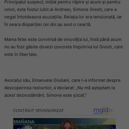
Principalul suspect, inițial pentru răpire și acum și pentru
omor, este fostul iubit al Andreei, Simone Gresti, care a
negat întotdeauna acuzațiile. Relația lor era tensionată, iar
în seara dispariției cei doi au avut o ceartă.
Mama fetei este convinsă de vinovăția lui, însă până acum
nu au fost găsite dovezi concrete împotriva lui Gresti, care
este în libertate.
Avocatul său, Emanuele Giuliani, care l-a informat despre
descoperirea resturilor, a declarat: „Nu mă așteptam la
acest deznodământ. Simone este șocat.”