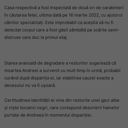
Casa respectivă a fost inspectată de două ori de carabinieri
în căutarea fetei, ultima dată pe 16 martie 2022, cu ajutorul
câinilor specializați. Este improbabil ca aceștia să nu fi
detectat corpul care a fost găsit sâmbătă pe scările semi-
distruse care duc la primul etaj.
Starea avansată de degradare a resturilor sugerează că
moartea Andreei a survenit cu mult timp în urmă, probabil
curând după dispariția ei, iar stabilirea cauzei exacte a
decesului nu va fi ușoară.
Certitudinea identității ei vine din resturile unei geci albe
și niște bocanci negri, care corespund descrierii hainelor
purtate de Andreea în momentul dispariției.