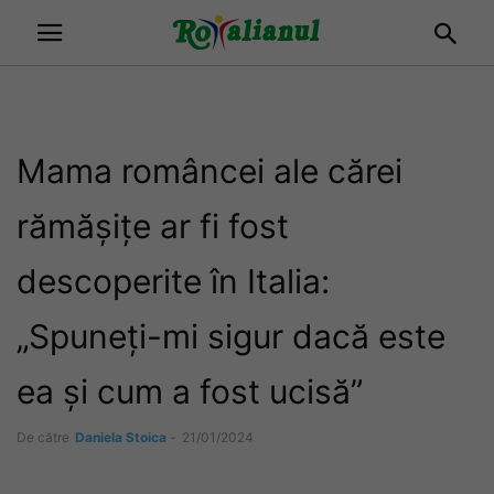
Mama româncei ale cărei
rămășițe ar fi fost
descoperite în Italia:
„Spuneți-mi sigur dacă este
ea și cum a fost ucisă”
De către
Daniela Stoica
-
21/01/2024