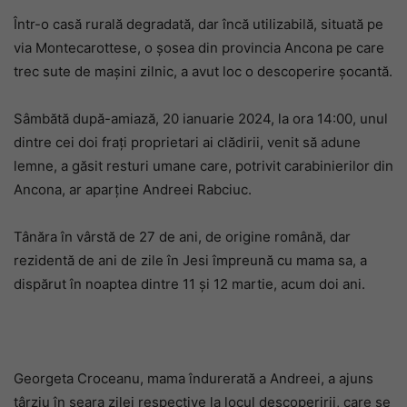
Într-o casă rurală degradată, dar încă utilizabilă, situată pe
via Montecarottese, o șosea din provincia Ancona pe care
trec sute de mașini zilnic, a avut loc o descoperire șocantă.
Sâmbătă după-amiază, 20 ianuarie 2024, la ora 14:00, unul
dintre cei doi frați proprietari ai clădirii, venit să adune
lemne, a găsit resturi umane care, potrivit carabinierilor din
Ancona, ar aparține Andreei Rabciuc.
Tânăra în vârstă de 27 de ani, de origine română, dar
rezidentă de ani de zile în Jesi împreună cu mama sa, a
dispărut în noaptea dintre 11 și 12 martie, acum doi ani.
Georgeta Croceanu, mama îndurerată a Andreei, a ajuns
târziu în seara zilei respective la locul descoperirii, care se