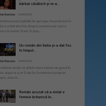
bărbat căsătorit și m-a...
hai Diaconu
-
06/08/2026
moldoveancă stabilită de aproape două decenii în
alia a vorbit deschis despre aventura pe care a
ut-o la numai 19 ani, în timp...
Un român din Italia și-a dat foc
în timpul...
hai Diaconu
-
06/08/2026
 bărbat român se află în stare extrem de gravă în
alia, după ce și-ar fi dat foc în interiorul propriei
șini, chiar în...
Român acuzat că a violat o
femeie britanică în...