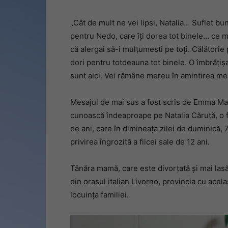
„Cât de mult ne vei lipsi, Natalia… Suflet b
pentru Nedo, care îți dorea tot binele… ce m
că alergai să-i mulțumești pe toți. Călătorie 
dori pentru totdeauna tot binele. O îmbrățiș
sunt aici. Vei rămâne mereu în amintirea mea
Mesajul de mai sus a fost scris de Emma Mazz
cunoască îndeaproape pe Natalia Căruță, o 
de ani, care în dimineața zilei de duminică,
privirea îngrozită a fiicei sale de 12 ani.
Tânăra mamă, care este divorțată și mai lasă 
din orașul italian Livorno, provincia cu acel
locuința familiei.