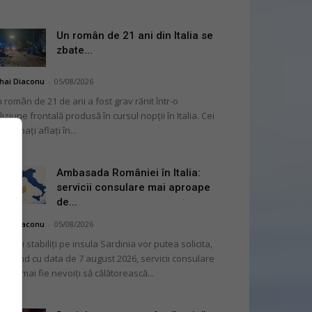
Un român de 21 ani din Italia se
zbate...
hai Diaconu
-
05/08/2026
 român de 21 de ani a fost grav rănit într-o
liziune frontală produsă în cursul nopții în Italia. Cei
i bărbați aflați în...
Ambasada României în Italia:
servicii consulare mai aproape
de...
hai Diaconu
-
05/08/2026
mânii stabiliți pe insula Sardinia vor putea solicita,
cepând cu data de 7 august 2026, servicii consulare
ră să mai fie nevoiți să călătorească...