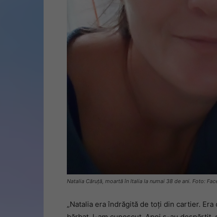
Natalia Căruță, moartă în Italia la numai 38 de ani. Foto: Fa
„Natalia era îndrăgită de toți din cartier. Era
bărbat, l-am cunoscut. Apoi s-au despărțit, 