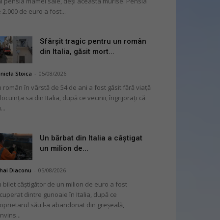
i pensia mamei sale, deși aceasta murise. Pensia
 2.000 de euro a fost...
Sfârșit tragic pentru un român
din Italia, găsit mort...
niela Stoica
-
05/08/2026
 român în vârstă de 54 de ani a fost găsit fără viață
 locuința sa din Italia, după ce vecinii, îngrijorați că
...
Un bărbat din Italia a câștigat
un milion de...
hai Diaconu
-
05/08/2026
 bilet câștigător de un milion de euro a fost
cuperat dintre gunoaie în Italia, după ce
oprietarul său l-a abandonat din greșeală,
nvins...