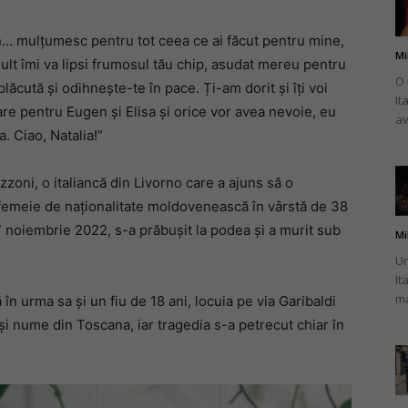
un… mulțumesc pentru tot ceea ce ai făcut pentru mine,
Mi
ult îmi va lipsi frumosul tău chip, asudat mereu pentru
O 
plăcută și odihnește-te în pace. Ți-am dorit și îți voi
It
românului
are pentru Eugen și Elisa și orice vor avea nevoie, eu
av
. Ciao, Natalia!”
oni, o italiancă din Livorno care a ajuns să o
femeie de naționalitate moldovenească în vârstă de 38
din
 7 noiembrie 2022, s-a prăbușit la podea și a murit sub
Mi
Un
It
ma
în urma sa și un fiu de 18 ani, locuia pe via Garibaldi
ași nume din Toscana, iar tragedia s-a petrecut chiar în
Italia