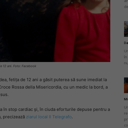
an
de
Da
Un
în
nu
 de 12 ani. Foto: Facebook
a, fetița de 12 ani a găsit puterea să sune imediat la
 Croce Rossa della Misericordia, cu un medic la bord, a
 sus.
Mi
Un
ja în stop cardiac și, în ciuda eforturile depuse pentru a
re
tă, precizează
ziarul local Il Telegrafo
.
pr
co