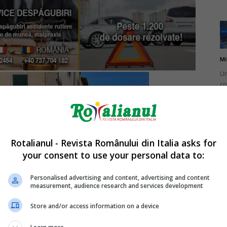
Mi
Un
co
do
Rotalianul - Revista Românului din Italia asks for
your consent to use your personal data to:
Mi
Ro
Personalised advertising and content, advertising and content
measurement, audience research and services development
în
fă
Store and/or access information on a device
rno, unde s-a petrecut tragedia. Foto: