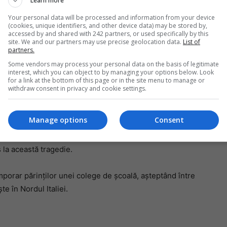
Learn more
Your personal data will be processed and information from your device
(cookies, unique identifiers, and other device data) may be stored by,
rii, cu o echipă de criminaliști, pentru investigațiile de
accessed by and shared with 242 partners, or used specifically by this
Mi
site. We and our partners may use precise geolocation data.
List of
partners.
Da
pa
Some vendors may process your personal data on the basis of legitimate
 transport ulterior la camera mortuară de la „Cimitero
în
interest, which you can object to by managing your options below. Look
for a link at the bottom of this page or in the site menu to manage or
n partea medicului legist pentru a stabili cauza
withdraw consent in privacy and cookie settings.
Manage options
Consent
 publice de anchetatori arată că femeia moldoveancă nu
nsă că a murit la o vârstă atât de tânără, carabinierii
 la această tragedie.
emporar părinților unei colege de școală, așteptând între
e în Nordul Italiei.