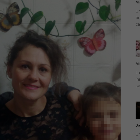
Mi
Un
br
ca
Mi
La
în
sa
Da
Un