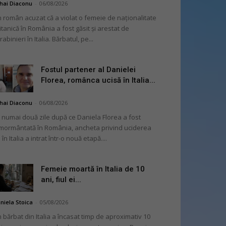
hai Diaconu
-
06/08/2026
 român acuzat că a violat o femeie de naționalitate
itanică în România a fost găsit și arestat de
rabinieri în Italia. Bărbatul, pe...
Fostul partener al Danielei
Florea, românca ucisă în Italia...
hai Diaconu
-
06/08/2026
 numai două zile după ce Daniela Florea a fost
mormântată în România, ancheta privind uciderea
 în Italia a intrat într-o nouă etapă....
Femeie moartă în Italia de 10
ani, fiul ei...
niela Stoica
-
05/08/2026
 bărbat din Italia a încasat timp de aproximativ 10