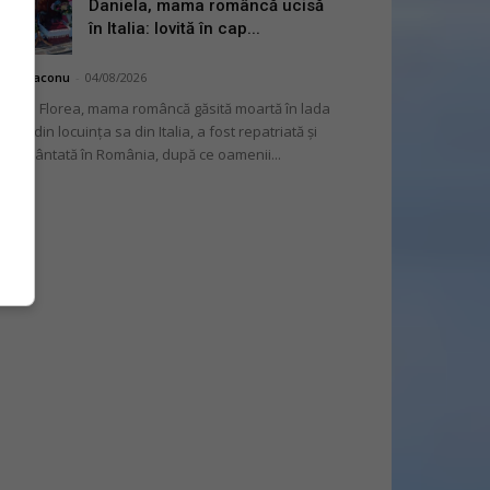
Daniela, mama româncă ucisă
în Italia: lovită în cap...
hai Diaconu
-
04/08/2026
niela Florea, mama româncă găsită moartă în lada
tului din locuința sa din Italia, a fost repatriată și
mormântată în România, după ce oamenii...