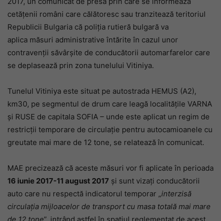
2017, un comunicat de presă prin care se informează
cetățenii români care călătoresc sau tranzitează teritoriul
Republicii Bulgaria că poliția rutieră bulgară va
aplica măsuri administrative întărite în cazul unor
contravenții săvârșite de conducătorii automarfarelor care
se deplasează prin zona tunelului Vitiniya.
Tunelul Vitiniya este situat pe autostrada HEMUS (A2),
km30, pe segmentul de drum care leagă localitățile VARNA
și RUSE de capitala SOFIA – unde este aplicat un regim de
restricții temporare de circulație pentru autocamioanele cu
greutate mai mare de 12 tone, se relatează în comunicat.
MAE precizează că aceste măsuri vor fi aplicate în perioada
16 iunie 2017-11 august 2017
și sunt vizați conducătorii
auto care nu respectă indicatorul temporar „
interzisă
circulația mijloacelor de transport cu masa totală mai mare
de 12 tone
”, intrând astfel în spațiul reglementat de acest