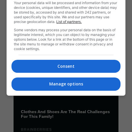
Your personal data will be processed and information from your
device (cookies, unique identifiers, and other device data) may
be stored by, accessed by and shared with 242 partners, or
used specifically by this site. We and our partners may use
precise geolocation data.
List of partners.
Some vendors may process your personal data on the basis of
legitimate interest, which you can object to by managing your
options below. Look for a link at the bottom of this page or in
the site menu to manage or withdraw consent in privacy and
cookie settings.
Consent
Manage options