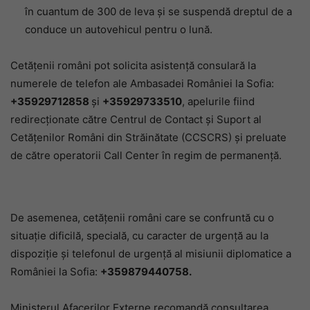
în cuantum de 300 de leva și se suspendă dreptul de a
conduce un autovehicul pentru o lună.
Cetățenii români pot solicita asistenţă consulară la
numerele de telefon ale Ambasadei României la Sofia:
+35929712858
şi
+35929733510
, apelurile fiind
redirecționate către Centrul de Contact și Suport al
Cetăţenilor Români din Străinătate (CCSCRS) şi preluate
de către operatorii Call Center în regim de permanență.
De asemenea, cetăţenii români care se confruntă cu o
situaţie dificilă, specială, cu caracter de urgenţă au la
dispoziţie şi telefonul de urgență al misiunii diplomatice a
României la Sofia:
+359879440758.
Ministerul Afacerilor Externe recomandă consultarea