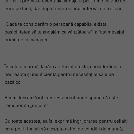
El i-ar fi promis o eventuală angajare part-time cu 700 de
euro pe lună, dar după trecerea unui interval de trei ani.
„Dacă te considerăm o persoană capabilă, există
posibilitatea să te angajăm ca vânzătoare”, a fost mesajul
primit de la manager.
În cele din urmă, tânăra a refuzat oferta, considerând-o
nedreaptă și insuficientă pentru necesitățile sale de
bază.cc
Acum, lucrează într-un restaurant unde spune că este
remunerată „decent”.
Cu toate acestea, ea își exprimă îngrijorarea pentru ceilalți
care pot fi forțați să accepte astfel de condiții de muncă,