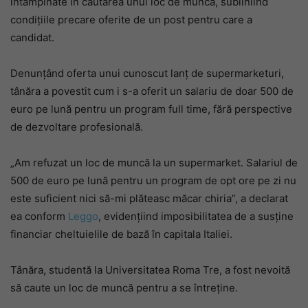
întâmpinate în căutarea unui loc de muncă, subliniind
condițiile precare oferite de un post pentru care a
candidat.
Denunțând oferta unui cunoscut lanț de supermarketuri,
tânăra a povestit cum i s-a oferit un salariu de doar 500 de
euro pe lună pentru un program full time, fără perspective
de dezvoltare profesională.
„Am refuzat un loc de muncă la un supermarket. Salariul de
500 de euro pe lună pentru un program de opt ore pe zi nu
este suficient nici să-mi plăteasc măcar chiria”, a declarat
ea conform
Leggo
, evidențiind imposibilitatea de a susține
financiar cheltuielile de bază în capitala Italiei.
Tânăra, studentă la Universitatea Roma Tre, a fost nevoită
să caute un loc de muncă pentru a se întreține.