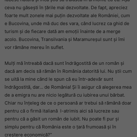
ceva nu găsești în țările mai dezvoltate. De fapt, apreciez
foarte mult zonele mai puțin dezvoltate ale României, cum
e Bucovina, unde mă duc des vara, când lucrez ca ghid de
turism și de fiecare dată am emoții înainte de a merge
acolo. Bucovina, Transilvania și Maramureșul sunt și îmi
vor rămâne mereu în suflet.
Mulți mă întreabă dacă sunt îndrăgostită de un român și
dacă am decis să rămân în România datorită lui. Nu știi cum
se uită la mine când le spun că eu într-adevăr sunt
îndrăgostită, dar… de România! Și îi asigur că alegerea mea
de a emigra nu are nicio legătură cu iubirea unui bărbat.
Chiar nu înțeleg de ce o persoană ar trebui să rămână doar
pentru că o firmă italiană l-atrimis aici să lucreze sau
pentru că a găsit un român de iubit. Nu poate fi pur și
simplu pentru că România este o țară frumoasă și în
creștere economică?”