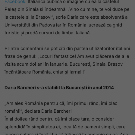
Facebook
. Italianca publică o imagine cu ea la castelul
Peleș din Sinaia și îndeamnă: „Vino cu mine, te voi duce pe
la castele și la Brașov!”, scrie Daria care este absolventă a
Universității din Padova iar în România lucrează ca ghid
turistic și predă cursuri de limba italiană.
Printre comentarii se pot citi din partea utilizatorilor italieni
fraze de genul: „Locuri fantastice! Am avut plăcerea de a le
vizita acum doi ani în ianuarie. Bucuresti, Sinaia, Brasov,
încântătoare România, chiar și iarna!!!”
Daria Barcheri s-a stabilit la București în anul 2014
„Am ales România pentru că, îmi primul rând, îmi plac
românii”, declara Daria Barcheri
În al doilea rând pentru că îmi place țara, o consider
splendidă în simplitatea ei, locuită de oameni simpli, care
iubesc natura și încă știu să trăiască în armonie cu ea. Așa