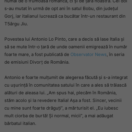
numai de o frumoasă româncă, ci și de țara noastră. Cei doi
s-au mutat în urmă de opt ani în satul Bobu, din județul
Gorj, iar italianul lucrează ca bucătar într-un restaurant din
T5ârgu Jiu.
Povestea lui Antonio Lo Pinto, care a decis să lase Italia și
să se mute într-o țară de unde oamenii emigrează în număr
foarte mare, a fost publicată de
Observator News
, în seria
de emisiuni Divorț de România.
Antonio e foarte mulțumit de alegerea făcută și s-a integrat
cu ușurință în comunitatea satului în care a ales să trăiască
alături de aleasa lui. „Am spus hai, plecăm în România,
stăm acolo şi la revedere Italia! Aşa a fost. Sincer, vecinii
cu mine sunt foarte drăguţi”, a mărturisit el. „Eu iubesc
mult ciorba de burtă! Şi normal, micii”, a mai adăugat
bărbatul italian.