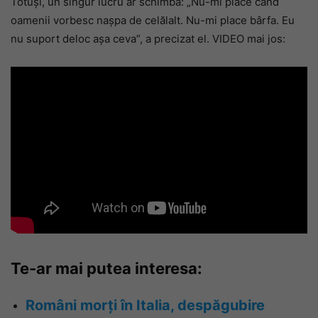
Totuși, un singur lucru ar schimba: „Nu-mi place când
oamenii vorbesc naşpa de celălalt. Nu-mi place bârfa. Eu
nu suport deloc aşa ceva”, a precizat el. VIDEO mai jos:
Te-ar mai putea interesa:
Români morți în Italia, despăgubire