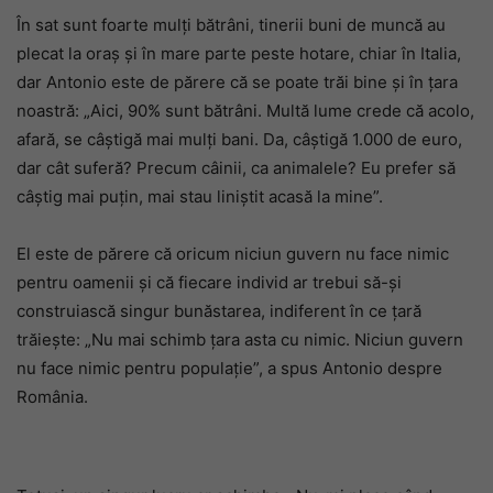
În sat sunt foarte mulți bătrâni, tinerii buni de muncă au
plecat la oraș și în mare parte peste hotare, chiar în Italia,
dar Antonio este de părere că se poate trăi bine și în țara
noastră: „Aici, 90% sunt bătrâni. Multă lume crede că acolo,
afară, se câştigă mai mulţi bani. Da, câştigă 1.000 de euro,
dar cât suferă? Precum câinii, ca animalele? Eu prefer să
câştig mai puţin, mai stau liniştit acasă la mine”.
El este de părere că oricum niciun guvern nu face nimic
pentru oamenii și că fiecare individ ar trebui să-și
construiască singur bunăstarea, indiferent în ce țară
trăiește: „Nu mai schimb ţara asta cu nimic. Niciun guvern
nu face nimic pentru populaţie”, a spus Antonio despre
România.