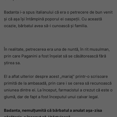
Badanta i-a spus italianului că era o petrecere de bun venit
și că așa își întâmpină poporul ei oaspeții. Cu această
ocazie, bărbatul avea să-i cunoască și familia.
În realitate, petrecerea era una de nuntă, în rit musulman,
prin care Paganini a fost înșelat să se căsătorească fără
știrea sa.
El a aflat ulterior despre acest „mariaj” printr-o scrisoare
primită de la ambasadă, prin care i se cerea să recunoască
uniunea dintre ei. La început, farmacistul a crezut că este o
glumă, dar de fapt a fost începutul unui calvar legal.
Badanta, nemulțumită că bărbatul a anulat așa-zisa