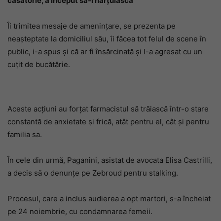
căsătorie, a început să-l hărțuiască
Îi trimitea mesaje de amenințare, se prezenta pe
neașteptate la domiciliul său, îi făcea tot felul de scene în
public, i-a spus și că ar fi însărcinată și l-a agresat cu un
cuțit de bucătărie.
Aceste acțiuni au forțat farmacistul să trăiască într-o stare
constantă de anxietate și frică, atât pentru el, cât și pentru
familia sa.
În cele din urmă, Paganini, asistat de avocata Elisa Castrilli,
a decis să o denunțe pe Zebroud pentru stalking.
Procesul, care a inclus audierea a opt martori, s-a încheiat
pe 24 noiembrie, cu condamnarea femeii.