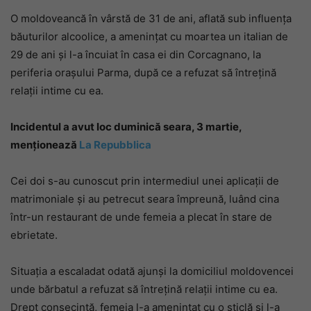
O moldoveancă în vârstă de 31 de ani, aflată sub influența
băuturilor alcoolice, a amenințat cu moartea un italian de
29 de ani și l-a încuiat în casa ei din Corcagnano, la
periferia orașului Parma, după ce a refuzat să întrețină
relații intime cu ea.
Incidentul a avut loc duminică seara, 3 martie,
menționează
La Repubblica
Cei doi s-au cunoscut prin intermediul unei aplicații de
matrimoniale și au petrecut seara împreună, luând cina
într-un restaurant de unde femeia a plecat în stare de
ebrietate.
Situația a escaladat odată ajunși la domiciliul moldovencei
unde bărbatul a refuzat să întrețină relații intime cu ea.
Drept consecință, femeia l-a amenințat cu o sticlă și l-a