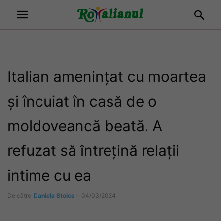
Italian amenințat cu moartea
și încuiat în casă de o
moldoveancă beată. A
refuzat să întrețină relații
intime cu ea
De către
Daniela Stoica
-
04/03/2024