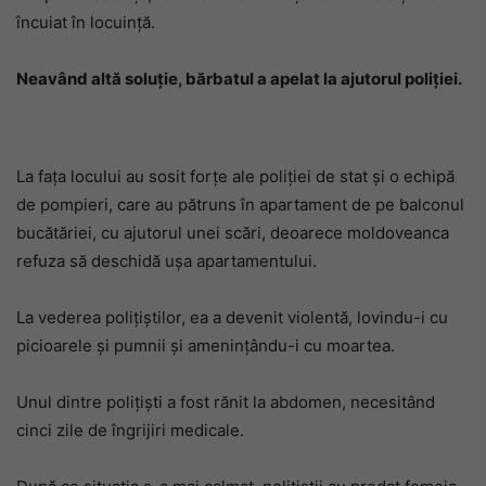
încuiat în locuință.
Neavând altă soluție, bărbatul a apelat la ajutorul poliției.
La fața locului au sosit forțe ale poliției de stat și o echipă
de pompieri, care au pătruns în apartament de pe balconul
bucătăriei, cu ajutorul unei scări, deoarece moldoveanca
refuza să deschidă ușa apartamentului.
La vederea polițiștilor, ea a devenit violentă, lovindu-i cu
picioarele și pumnii și amenințându-i cu moartea.
Unul dintre polițiști a fost rănit la abdomen, necesitând
cinci zile de îngrijiri medicale.