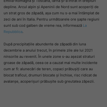
Emilia-Romagna și Toscana, iarna și-a intrat în drepturi
depline. Arcul alpin și Apeninii de Nord sunt acoperiți de
un strat gros de zăpadă, așa cum nu s-a mai întâmplat de
zeci de ani în Italia. Pentru următoarele ore șapte regiuni
sunt sub cod galben de vreme rea, informează
La
Repubblica
.
După precipitațiile abundente de zăpadă din luna
decembrie a anului trecut, în primele zile ale lui 2021
ninsorile au revenit. În unele zone s-au așezat straturi
groase de zăpadă, ceea ce a cauzat mai multe incidente
cum ar fi: alunecări de teren, copaci prăbușiți care au
blocat traficul, drumuri blocate și închise, risc ridicat de
avalanșe, acoperișuri prăbușite sub greutatea zăpezii.