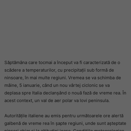
Săptămâna care tocmai a început va fi caracterizată de o
scădere a temperaturilor, cu precipitații sub formă de
ninsoare, în mai multe regiuni. Vremea se va schimba de
mâine, 5 ianuarie, când un nou vârtej ciclonic se va
deplasa spre Italia declanșând o nouă fază de vreme rea. În
acest context, un val de aer polar va lovi peninsula.
Autoritățile italiene au emis pentru următoarele ore alertă
galbenă de vreme rea în șapte regiuni, unde sunt așteptate
ninsori chiar și la altitudini joase. Condițiile meteorologice