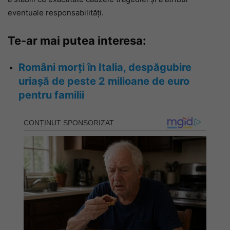
eventuale responsabilități.
Te-ar mai putea interesa:
Români morți în Italia, despăgubire
uriașă de peste 2 milioane de euro
pentru familii