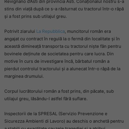
Revignano d’Asti din provincia Asti. Conaționalul nostru s-a
stins din viață după ce s-a răsturnat cu tractorul într-o râpă
și a fost prins sub utilajul greu.
Potrivit ziarului
La Repubblica
, muncitorul român era
angajat cu contract în regulă la o fermă din localitate și în
această dimineață transporta cu tractorul niște fân pentru
bovinele deținute de societatea pentru care lucra. Din
motive în curs de investigare încă, bărbatul român a
pierdut controlul tractorului și a alunecat într-o râpă de la
marginea drumului.
Corpul lucrătorului român a fost prins, din păcate, sub
utilajul greu, lăsându-l astfel fără suflare.
Inspectorii de la SPRESAL (Servizio Prevenzione e
Sicurezza Ambienti di Lavoro) au deschis o anchetă pentru
a stabili cu exactitate cauzele tragediei și a atribui