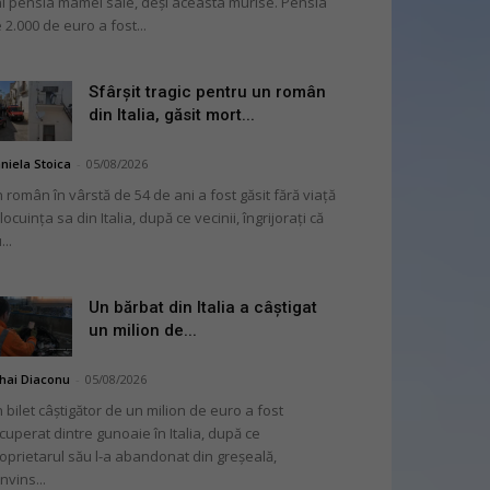
i pensia mamei sale, deși aceasta murise. Pensia
 2.000 de euro a fost...
Sfârșit tragic pentru un român
din Italia, găsit mort...
niela Stoica
-
05/08/2026
 român în vârstă de 54 de ani a fost găsit fără viață
 locuința sa din Italia, după ce vecinii, îngrijorați că
...
Un bărbat din Italia a câștigat
un milion de...
hai Diaconu
-
05/08/2026
 bilet câștigător de un milion de euro a fost
cuperat dintre gunoaie în Italia, după ce
oprietarul său l-a abandonat din greșeală,
nvins...