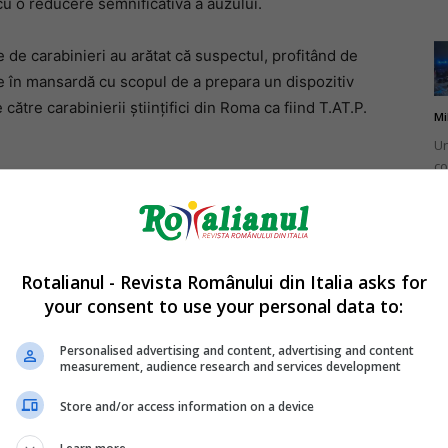
 cu o reducere semnificativă a auzului.
 de carabinieri au arătat că suspectul, profitând de
e în mansardă cu scopul de a prepara un dispozitiv
către carabinierii științifici din Roma ca fiind T.AT.P.
Mi
Un
co
nțial foarte ridicat, care poate fi realizată artizanal
do
Rotalianul - Revista Românului din Italia asks for
să datorită sensibilității sale extreme la șocuri,
your consent to use your personal data to:
Mi
le ridicate.
Ro
Personalised advertising and content, advertising and content
measurement, audience research and services development
în
dicațiilor, cum ar fi non-inflamabilitatea, fac ca acest
fă
epararea dispozitivelor artizanale pentru atacuri asupra
Store and/or access information on a device