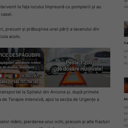
an
intervenit la fața locului împreună cu pompierii și au
de
 casei.
i, precum și prăbușirea unei părți a tavanului din
cuia acolo.
Da
Un
în
nu
transportat la Spitalul din Ancona și, după primele
ția de Terapie Intensivă, apoi la secția de Urgențe a
Mi
Un
re
pr
lor mâini, pierderea unui ochi, precum și alte fracturi
co