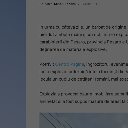
De către
Mihai Diaconu
-
04/08/2023
În urmă cu câteva zile, un bărbat de origine r
pierdut ambele mâini și un ochi într-o exploz
carabinierii din Pesaro, provincia Pesaro e 
deținerea de materiale explozive.
Potrivit
Centro Pagina
, îngrozitorul evenime
loc o explozie puternică într-o locuință din
locuia un cuplu de cetățeni români, mai exac
Explozia a provocat daune imobiliare semnifi
anchetat și a fost supus măsurii de arest la 