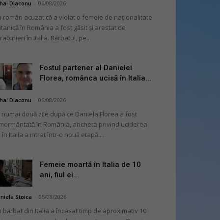
hai Diaconu
-
06/08/2026
 român acuzat că a violat o femeie de naționalitate
itanică în România a fost găsit și arestat de
rabinieri în Italia. Bărbatul, pe...
Fostul partener al Danielei
Florea, românca ucisă în Italia...
hai Diaconu
-
06/08/2026
 numai două zile după ce Daniela Florea a fost
mormântată în România, ancheta privind uciderea
 în Italia a intrat într-o nouă etapă....
Femeie moartă în Italia de 10
ani, fiul ei...
niela Stoica
-
05/08/2026
 bărbat din Italia a încasat timp de aproximativ 10