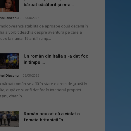
bărbat căsătorit și m-a...
hai Diaconu
-
06/08/2026
moldoveancă stabilită de aproape două decenii în
alia a vorbit deschis despre aventura pe care a
ut-o la numai 19 ani, în timp...
Un român din Italia și-a dat foc
în timpul...
hai Diaconu
-
06/08/2026
 bărbat român se află în stare extrem de gravă în
alia, după ce și-ar fi dat foc în interiorul propriei
șini, chiar în...
Român acuzat că a violat o
femeie britanică în...