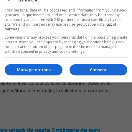
Learn more
Your personal data will be processed and information from your device
prezent, suspectul, care a ajuns în Italia din România cu
(cookies, unique identifiers, and other device data) may be stored by,
rorii sale un dispozitiv artizanal care urma să fie
accessed by and shared with 242 partners, or used specifically by this
Mi
site. We and our partners may use precise geolocation data.
List of
nca în aer un bancomat.
partners.
Da
pa
Some vendors may process your personal data on the basis of legitimate
care este în curs de identificare. Aceasta, după
în
interest, which you can object to by managing your options below. Look
for a link at the bottom of this page or in the site menu to manage or
lice în pragul morții, dar a încercat să șteargă orice
withdraw consent in privacy and cookie settings.
Manage options
Consent
spital și a pericolului concret că acesta ar putea evita
lă, judecătorul de instrucție, la solicitarea procurorului,
ire uriașă de peste 2 milioane de euro