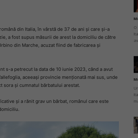
Mi
O 
omână din Italia, în vârstă de 37 de ani și care și-a
It
românului
ie, a fost supus măsurii de arest la domiciliu de către
av
Urbino din Marche, acuzat fiind de fabricarea și
nt s-a petrecut la data de 10 iunie 2023, când a avut
din
 Vallefoglia, aceeași provincie menționată mai sus, unde
Mi
t sora și cumnatul bărbatului arestat.
Un
It
cative și a rănit grav un bărbat, românul care este
ma
domiciliu.
Italia