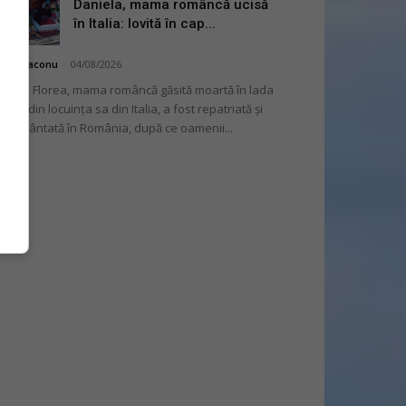
Daniela, mama româncă ucisă
în Italia: lovită în cap...
hai Diaconu
-
04/08/2026
niela Florea, mama româncă găsită moartă în lada
tului din locuința sa din Italia, a fost repatriată și
mormântată în România, după ce oamenii...