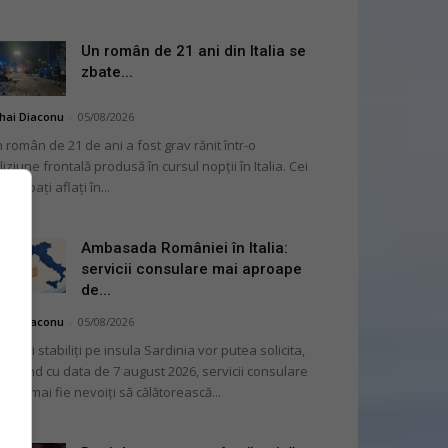
Un român de 21 ani din Italia se
zbate...
hai Diaconu
-
05/08/2026
 român de 21 de ani a fost grav rănit într-o
liziune frontală produsă în cursul nopții în Italia. Cei
i bărbați aflați în...
Ambasada României în Italia:
servicii consulare mai aproape
de...
hai Diaconu
-
05/08/2026
mânii stabiliți pe insula Sardinia vor putea solicita,
cepând cu data de 7 august 2026, servicii consulare
ră să mai fie nevoiți să călătorească...