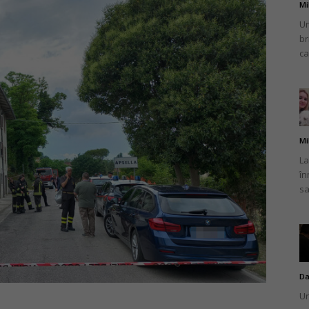
Mi
Un
br
ca
Mi
La
în
sa
Da
Un