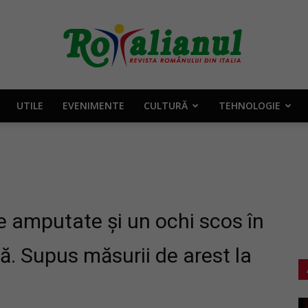
UTILE
EVENIMENTE
CULTURĂ
TEHNOLOGIE
Rotalianul
–
e amputate și un ochi scos în
ă. Supus măsurii de arest la
Revista