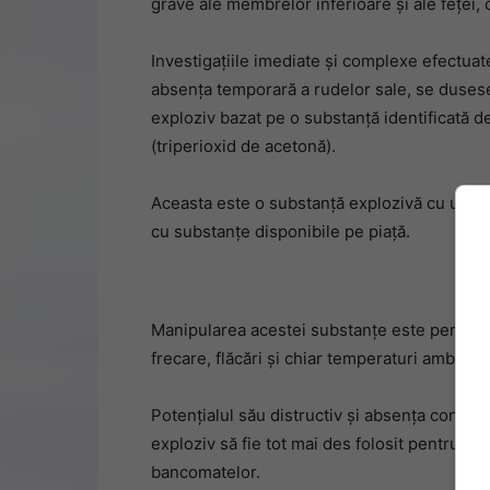
grave ale membrelor inferioare și ale feței,
Investigațiile imediate și complexe efectuate
absența temporară a rudelor sale, se duses
exploziv bazat pe o substanță identificată de 
(triperioxid de acetonă).
Aceasta este o substanță explozivă cu un pote
cu substanțe disponibile pe piață.
Manipularea acestei substanțe este periculoa
frecare, flăcări și chiar temperaturi ambienta
Potențialul său distructiv și absența contrain
exploziv să fie tot mai des folosit pentru pr
bancomatelor.