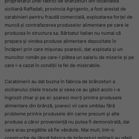
proprietarul unei fabrici de brânzeturi din localitatea
siciliană Raffadali, provincia Agrigento, a fost arestat de
carabinieri pentru fraudă comercială, exploatarea forței de
muncă și contrafacerea produselor alimentare pe care le
producea în structura sa. Bărbatul italian nu numai că
prepara și vindea produse alimentare depozitate în
încăperi prin care mișunau șoarecii, dar exploata și un
muncitor român pe care-l plătea un salariu de mizerie și pe
care l-a cazat în condiții la fel de mizerabile.
Carabinierii au dat buzna în fabrica de brânzeturi a
sicilianului zilele trecute și ceea ce au găsit acolo i-a
îngrozit chiar și pe ei: șoareci morți printre produsele
alimentare din brânză, șoareci vii care umblau fără
probleme printre produsele din carne precum și alte
produse a căror proveniență nu putea fi demonstrată, dar
care erau pregătite să fie vândute. Mai mult, într-o
construcție de lângă fabrica de brânzeturi militarii au găsit