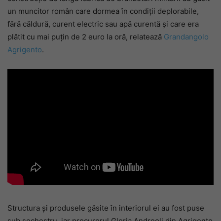
un muncitor român care dormea în condiții deplorabile,
fără căldură, curent electric sau apă curentă și care era
plătit cu mai puțin de 2 euro la oră, relatează
Grandangolo
Agrigento
.
Structura și produsele găsite în interiorul ei au fost puse
sub sechestru, iar procurorul Gloria Andreoli din Agrigento