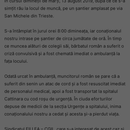
în cursul dimineții de marți, 13 august 2019, după ce ce s-a
simțit rău la locul de muncă, pe un șantier amplasat pe via
San Michele din Trieste.
S-a întâmplat în jurul orei 8:00 dimineața, iar conaționalul
nostru intrase pe șantier de circa jumătate de oră. În timp
ce muncea alături de colegii săi, bărbatul român a suferit o
criză convulsivă și a fost chemată imediat o ambulanță la
fața locului.
Odată urcat în ambulanță, muncitorul român se pare că a
suferit din senin un atac de cord și a fost resuscitat imediat
de personalul medical, apoi a fost transportat la spitalul
Cattinara cu cod roșu de urgență. În ciuda eforturilor
depuse de medicii de la secția Urgențe a spitalului, inima
conaționalului nostru a cedat și acesta și-a pierdut viața.
Sindicatul FILLEA – CGIL, care s-a interesat de acest caz și