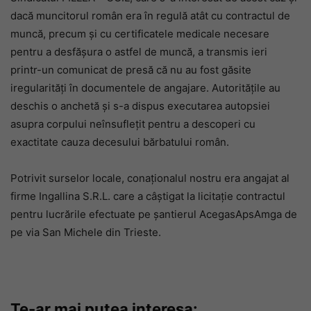
dacă muncitorul român era în regulă atât cu contractul de
muncă, precum și cu certificatele medicale necesare
pentru a desfășura o astfel de muncă, a transmis ieri
printr-un comunicat de presă că nu au fost găsite
iregularități în documentele de angajare. Autoritățile au
deschis o anchetă și s-a dispus executarea autopsiei
asupra corpului neînsuflețit pentru a descoperi cu
exactitate cauza decesului bărbatului român.
Potrivit surselor locale, conaționalul nostru era angajat al
firme Ingallina S.R.L. care a câștigat la licitație contractul
pentru lucrările efectuate pe șantierul AcegasApsAmga de
pe via San Michele din Trieste.
Te-ar mai putea interesa: