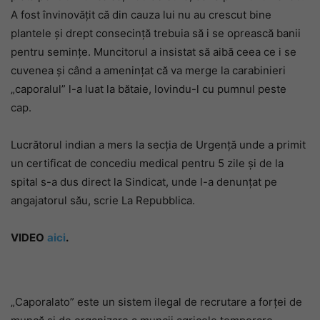
A fost învinovățit că din cauza lui nu au crescut bine
plantele și drept consecință trebuia să i se oprească banii
pentru semințe. Muncitorul a insistat să aibă ceea ce i se
cuvenea și când a amenințat că va merge la carabinieri
„caporalul” l-a luat la bătaie, lovindu-l cu pumnul peste
cap.
Lucrătorul indian a mers la secția de Urgență unde a primit
un certificat de concediu medical pentru 5 zile și de la
spital s-a dus direct la Sindicat, unde l-a denunțat pe
angajatorul său, scrie La Repubblica.
VIDEO
aici
.
„Caporalato” este un sistem ilegal de recrutare a forței de