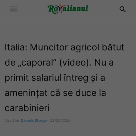
Italia: Muncitor agricol bătut
de „caporal” (video). Nu a
primit salariul întreg și a
amenințat că se duce la
carabinieri
De către
Daniela Stoica
-
23/09/2020