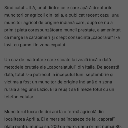
Sindicatul UILA, unul dintre cele care apără drepturile
muncitorilor agricoli din Italia, a publicat recent cazul unui
muncitor agricol de origine indiană care, după ce nu a
primit plata corespunzătoare muncii prestate, a amenințat
că merge la carabinieri și drept consecință „caporalul” l-a
lovit cu pumnii în zona capului.
Un caz de maltratare care scoate la iveală încă o dată
metodele brutale ale „caporalatului” din Italia. De această
dată, totul s-a petrecut la începutul lunii septembrie și
victima a fost un muncitor de origine indiană din zona
rurală a regiunii Lazio. El a reușit să filmeze totul cu un
telefon celular.
Muncitorul lucra de doi ani la o fermă agricolă din
localitatea Aprilia. El a mers să încaseze de la „caporal”
plata pentru munca sa, 200 de euro, dar a primit numai 80.