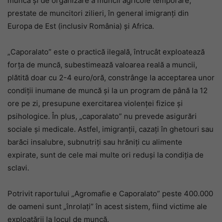
muncă și de organizare a muncii agricole temporare,
prestate de muncitori zilieri, în general imigranți din
Europa de Est (inclusiv România) și Africa.
„Caporalato” este o practică ilegală, întrucât exploatează
forța de muncă, subestimează valoarea reală a muncii,
plătită doar cu 2-4 euro/oră, constrânge la acceptarea unor
condiții inumane de muncă și la un program de până la 12
ore pe zi, presupune exercitarea violenței fizice și
psihologice. În plus, „caporalato” nu prevede asigurări
sociale și medicale. Astfel, imigranții, cazați în ghetouri sau
barăci insalubre, subnutriți sau hrăniți cu alimente
expirate, sunt de cele mai multe ori reduși la condiția de
sclavi.
Potrivit raportului „Agromafie e Caporalato” peste 400.000
de oameni sunt „înrolați” în acest sistem, fiind victime ale
exploatării la locul de muncă.