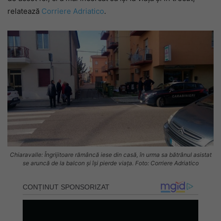
relatează
Corriere Adriatico
.
Chiaravalle: Îngrijitoare rămâncă iese din casă, în urma sa bătrânul asistat
se aruncă de la balcon și își pierde viața. Foto: Corriere Adriatico