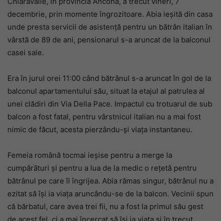
Chiaravalle, în provincia Ancona, a trecut vineri, 7
decembrie, prin momente îngrozitoare. Abia ieșită din casa
unde presta servicii de asistență pentru un bătrân italian în
vârstă de 89 de ani, pensionarul s-a aruncat de la balconul
casei sale.
Era în jurul orei 11:00 când bătrânul s-a aruncat în gol de la
balconul apartamentului său, situat la etajul al patrulea al
unei clădiri din Via Della Pace. Impactul cu trotuarul de sub
balcon a fost fatal, pentru vârstnicul italian nu a mai fost
nimic de făcut, acesta pierzându-și viața instantaneu.
Femeia română tocmai ieșise pentru a merge la
cumpărături și pentru a lua de la medic o rețetă pentru
bătrânul pe care îl îngrijea. Abia rămas singur, bătrânul nu a
ezitat să își ia viața aruncându-se de la balcon. Vecinii spun
că bărbatul, care avea trei fii, nu a fost la primul său gest
de acest fel, ci a mai încercat să își ia viața și în trecut,