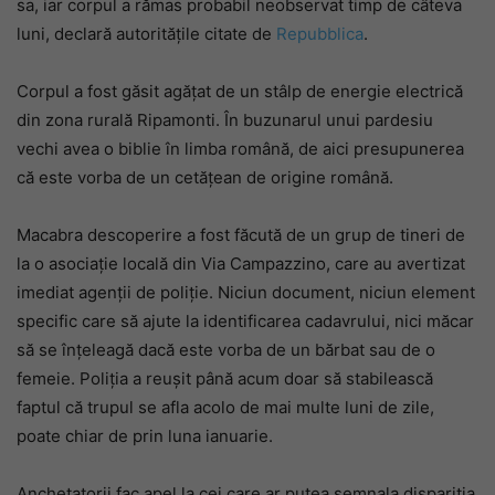
sa, iar corpul a rămas probabil neobservat timp de câteva
luni, declară autoritățile citate de
Repubblica
.
Corpul a fost găsit agățat de un stâlp de energie electrică
din zona rurală Ripamonti. În buzunarul unui pardesiu
vechi avea o biblie în limba română, de aici presupunerea
că este vorba de un cetățean de origine română.
Macabra descoperire a fost făcută de un grup de tineri de
la o asociație locală din Via Campazzino, care au avertizat
imediat agenții de poliție. Niciun document, niciun element
specific care să ajute la identificarea cadavrului, nici măcar
să se înțeleagă dacă este vorba de un bărbat sau de o
femeie. Poliția a reușit până acum doar să stabilească
faptul că trupul se afla acolo de mai multe luni de zile,
poate chiar de prin luna ianuarie.
Anchetatorii fac apel la cei care ar putea semnala dispariția