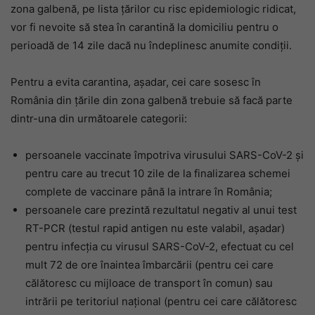
zona galbenă, pe lista țărilor cu risc epidemiologic ridicat,
vor fi nevoite să stea în carantină la domiciliu pentru o
perioadă de 14 zile dacă nu îndeplinesc anumite condiții.
Pentru a evita carantina, așadar, cei care sosesc în
România din țările din zona galbenă trebuie să facă parte
dintr-una din următoarele categorii:
persoanele vaccinate împotriva virusului SARS-CoV-2 și
pentru care au trecut 10 zile de la finalizarea schemei
complete de vaccinare până la intrare în România;
persoanele care prezintă rezultatul negativ al unui test
RT-PCR (testul rapid antigen nu este valabil, așadar)
pentru infecția cu virusul SARS-CoV-2, efectuat cu cel
mult 72 de ore înaintea îmbarcării (pentru cei care
călătoresc cu mijloace de transport în comun) sau
intrării pe teritoriul național (pentru cei care călătoresc