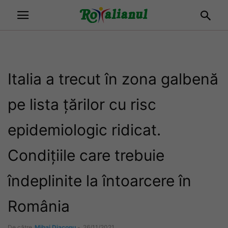
Italia a trecut în zona galbenă
pe lista țărilor cu risc
epidemiologic ridicat.
Condițiile care trebuie
îndeplinite la întoarcere în
România
De către
Mihai Diaconu
-
26/11/2021