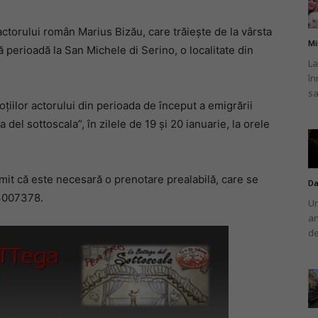
actorului român Marius Bizău, care trăiește de la vârsta
Mi
stă perioadă la San Michele di Serino, o localitate din
La
în
românului
sa
oțiilor actorului din perioada de început a emigrării
a del sottoscala”, în zilele de 19 și 20 ianuarie, la orele
din
smit că este necesară o prenotare prealabilă, care se
Da
74007378.
Un
an
de
Italia