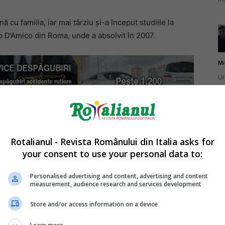
ă cu familia, iar mai târziu și-a început studiile la
 D’Amico din Roma, unde a absolvit în 2007.
Mi
Un
st
ag
egizat în mod genial de Lorenzo Di Matteo, cu momente
Rotalianul - Revista Românului din Italia asks for
e povestea vieții de emigrant a românului Marius Silviu
your consent to use your personal data to:
ăirile sale, amintește momente intime din viața familiei,
Mi
zitățile, temerile, discriminarea și toate vicisitudinile
Un
Personalised advertising and content, advertising and content
measurement, audience research and services development
ca adolescent român în Italia.
pu
ma
Store and/or access information on a device
e economice care au urmat imediat după Revoluția din
și care se zbătea să renască din cenușa comunismului, la