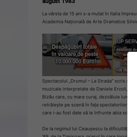
august 1983
La vârsta de 15 ani s-a mutat în Italia împreun
Academia Națională de Arte Dramatice Silvio
Spectacolul „Drumul – La Strada” scris și r
muzicale interpretate de Daniele Ercoli, est
Bizău care, cu mare curaj, dezvăluie lumii tr
retrăiește pe scenă în fața spectatorilor curio
care i-au fost date să le înfrunte abia sosit 
De la regimul lui Ceaușescu la dificultățil
’89, de la Timișoara, orașul în care locuia 