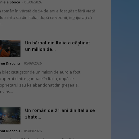
niela Stoica
-
05/08/2026
 român în vârstă de 54 de ani a fost găsit fără viață
 locuința sa din Italia, după ce vecinii, îngrijorați că
...
Un bărbat din Italia a câștigat
un milion de...
hai Diaconu
-
05/08/2026
 bilet câștigător de un milion de euro a fost
cuperat dintre gunoaie în Italia, după ce
oprietarul său l-a abandonat din greșeală,
nvins...
Un român de 21 ani din Italia se
zbate...
hai Diaconu
-
05/08/2026