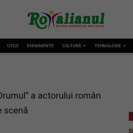
UTILE
EVENIMENTE
CULTURĂ
TEHNOLOGIE
Rotalianul
–
 „Drumul” a actorului român
e scenă
Revista