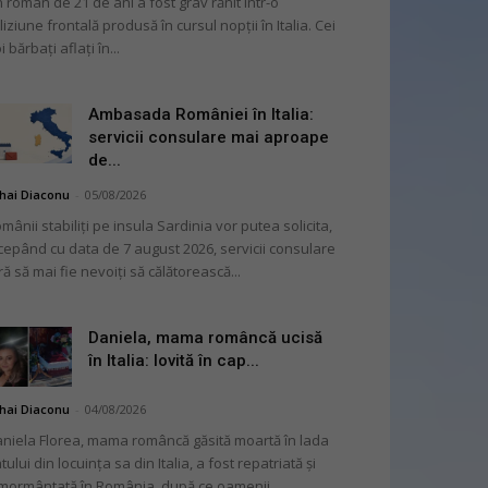
 român de 21 de ani a fost grav rănit într-o
liziune frontală produsă în cursul nopții în Italia. Cei
i bărbați aflați în...
Ambasada României în Italia:
servicii consulare mai aproape
de...
hai Diaconu
-
05/08/2026
mânii stabiliți pe insula Sardinia vor putea solicita,
cepând cu data de 7 august 2026, servicii consulare
ră să mai fie nevoiți să călătorească...
Daniela, mama româncă ucisă
în Italia: lovită în cap...
hai Diaconu
-
04/08/2026
niela Florea, mama româncă găsită moartă în lada
tului din locuința sa din Italia, a fost repatriată și
mormântată în România, după ce oamenii...