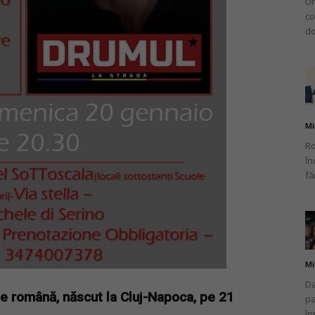
Un
co
do
Mi
Ro
în
fă
Mi
Da
ne română, născut la Cluj-Napoca, pe 21
pa
în