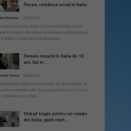
Florea, românca ucisă în Italia...
hai Diaconu
-
06/08/2026
 numai două zile după ce Daniela Florea a fost
mormântată în România, ancheta privind uciderea
 în Italia a intrat într-o nouă etapă....
Femeie moartă în Italia de 10
ani, fiul ei...
niela Stoica
-
05/08/2026
 bărbat din Italia a încasat timp de aproximativ 10
i pensia mamei sale, deși aceasta murise. Pensia
 2.000 de euro a fost...
Sfârșit tragic pentru un român
din Italia, găsit mort...