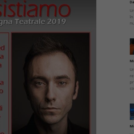
Da
Un
în
nu
Mi
Un
re
pr
co
Mi