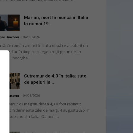
Marian, mort la muncă în Italia
la numai 19...
hai Diaconu
-
04/08/2026
 tânăr român a murit în Italia după ce a suferit un
op cardiac în timp ce culegea roșii pe un teren
ricol. Gheorghe...
Cutremur de 4,3 în Italia: sute
de apeluri la...
hai Diaconu
-
04/08/2026
 cutremur cu magnitudinea 4,3 a fost resimțit
ternic în dimineața zilei de marți, 4 august 2026, în
i multe zone din Italia. Oamenii...