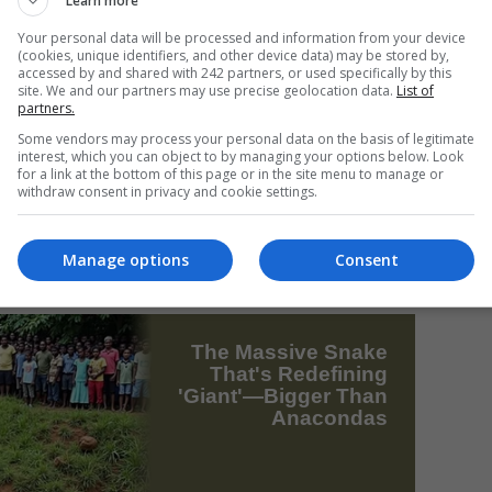
Learn more
ul” lui Marius Bizău este o revizuire crucială a
Your personal data will be processed and information from your device
ani. Interpretarea excepțională a tânărului actor român cu
(cookies, unique identifiers, and other device data) may be stored by,
accessed by and shared with 242 partners, or used specifically by this
Mi
in istorisirea sa o operă de artă, cu eleganță, fără să
site. We and our partners may use precise geolocation data.
List of
partners.
Un
ragice și comice, actorul a reușit să țină cu sufletul
în
Some vendors may process your personal data on the basis of legitimate
interest, which you can object to by managing your options below. Look
for a link at the bottom of this page or in the site menu to manage or
withdraw consent in privacy and cookie settings.
atru admirabil scrisă, regizată și interpretată de
ualitate din viața poporului român de astăzi.
Manage options
Consent