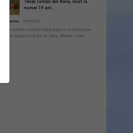
Tânăr român din Italia, mort la
numai 19 ani...
hai Diaconu
-
03/08/2026
 tânăr român a murit în Italia după ce i s-a făcut rău
 timp ce culegea roșii pe un câmp. Băiatul a fost...