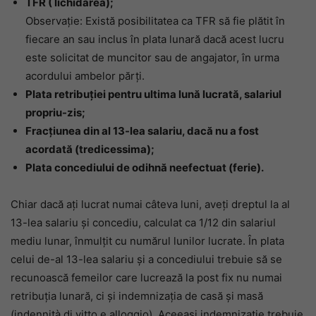
TFR ( lichidarea);
Observaţie: Există posibilitatea ca TFR să fie plătit în
fiecare an sau inclus în plata lunară dacă acest lucru
este solicitat de muncitor sau de angajator, în urma
acordului ambelor părți.
Plata retribuţiei pentru ultima lună lucrată, salariul
propriu-zis;
Fracţiunea din al 13-lea salariu, dacă nu a fost
acordată (tredicessima);
Plata concediului de odihnă neefectuat (ferie).
Chiar dacă ați lucrat numai câteva luni, aveţi dreptul la al
13-lea salariu și concediu, calculat ca 1/12 din salariul
mediu lunar, înmulţit cu numărul lunilor lucrate. În plata
celui de-al 13-lea salariu și a concediului trebuie să se
recunoască femeilor care lucrează la post fix nu numai
retribuţia lunară, ci şi indemnizaţia de casă şi masă
(indennità di vitto e alloggio). Aceeași indemnizație trebuie