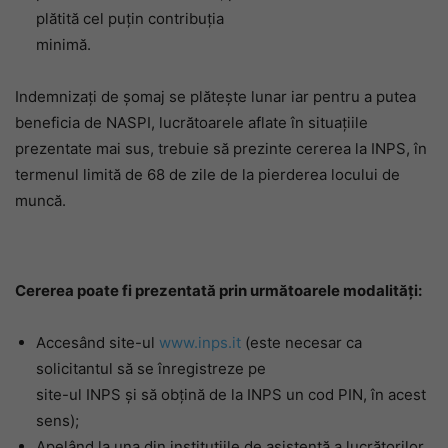
plătită cel puţin contribuţia
minimă.
Indemnizați de șomaj se plătește lunar iar pentru a putea
beneficia de NASPI, lucrătoarele aflate în situaţiile
prezentate mai sus, trebuie să prezinte cererea la INPS, în
termenul limită de 68 de zile de la pierderea locului de
muncă.
Cererea poate fi prezentată prin următoarele modalităţi:
Accesând site-ul
www.inps.it
(este necesar ca
solicitantul să se înregistreze pe
site-ul INPS şi să obţină de la INPS un cod PIN, în acest
sens);
Apelând la una din instituţiile de asistenţă a lucrătorilor