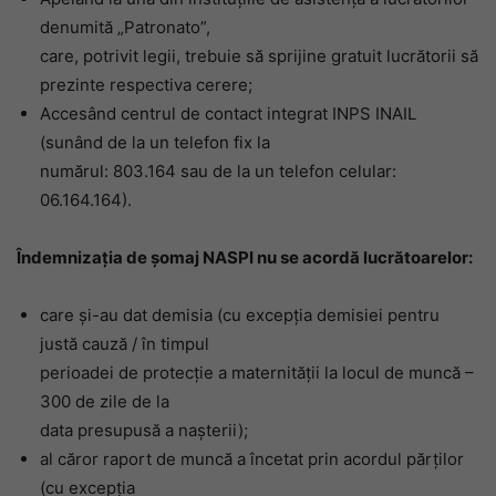
denumită „Patronato”,
care, potrivit legii, trebuie să sprijine gratuit lucrătorii să
prezinte respectiva cerere;
Accesând centrul de contact integrat INPS INAIL
(sunând de la un telefon fix la
numărul: 803.164 sau de la un telefon celular:
06.164.164).
Îndemnizația de șomaj NASPI nu se acordă lucrătoarelor:
care şi-au dat demisia (cu excepţia demisiei pentru
justă cauză / în timpul
perioadei de protecţie a maternităţii la locul de muncă –
300 de zile de la
data presupusă a naşterii);
al căror raport de muncă a încetat prin acordul părţilor
(cu excepţia