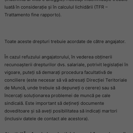
luată în considerație și în calculul lichidării (TFR –
Trattamento fine rapporto).
Toate aceste drepturi trebuie acordate de către angajator.
În cazul refuzului angajatorului, în vederea obţinerii
recunoaşterii drepturilor dvs. salariale, potrivit legislaţiei în
vigoare, puteţi să demaraţi procedura facultativă de
conciliere (este necesar să vă adresaţi Direcţiei Teritoriale
de Muncă, unde trebuie să depuneţi o cerere) sau să
încercaţi soluţionarea problemei de muncă pe cale
sindicală. Este important să deţineţi documente
doveditoare şi să aveţi posibilitatea să indicaţi martori
(inclusiv datele de contact ale acestora).