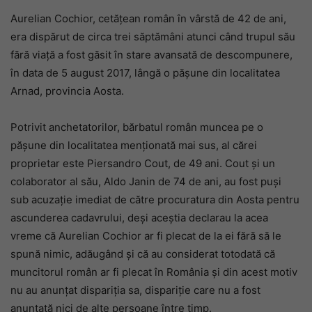
Aurelian Cochior, cetățean român în vârstă de 42 de ani,
era dispărut de circa trei săptămâni atunci când trupul său
fără viață a fost găsit în stare avansată de descompunere,
în data de 5 august 2017, lângă o pășune din localitatea
Arnad, provincia Aosta.
Potrivit anchetatorilor, bărbatul român muncea pe o
pășune din localitatea menționată mai sus, al cărei
proprietar este Piersandro Cout, de 49 ani. Cout și un
colaborator al său, Aldo Janin de 74 de ani, au fost puși
sub acuzație imediat de către procuratura din Aosta pentru
ascunderea cadavrului, deși aceștia declarau la acea
vreme că Aurelian Cochior ar fi plecat de la ei fără să le
spună nimic, adăugând și că au considerat totodată că
muncitorul român ar fi plecat în România și din acest motiv
nu au anunțat dispariția sa, dispariție care nu a fost
anunțată nici de alte persoane între timp.