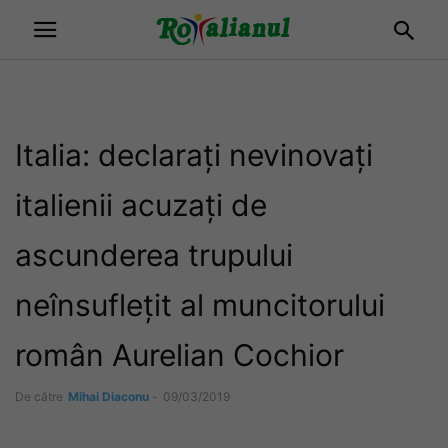
Italia: declarați nevinovați
italienii acuzați de
ascunderea trupului
neînsuflețit al muncitorului
român Aurelian Cochior
De către
Mihai Diaconu
-
09/03/2019