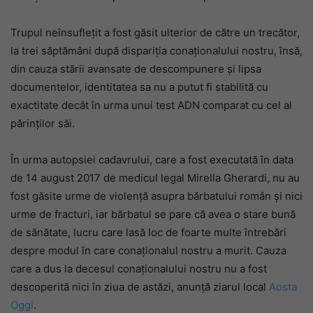
Trupul neînsuflețit a fost găsit ulterior de către un trecător,
la trei săptămâni după dispariția conaționalului nostru, însă,
din cauza stării avansate de descompunere și lipsa
documentelor, identitatea sa nu a putut fi stabilită cu
exactitate decât în urma unui test ADN comparat cu cel al
părinților săi.
În urma autopsiei cadavrului, care a fost executată în data
de 14 august 2017 de medicul legal Mirella Gherardi, nu au
fost găsite urme de violență asupra bărbatului român și nici
urme de fracturi, iar bărbatul se pare că avea o stare bună
de sănătate, lucru care lasă loc de foarte multe întrebări
despre modul în care conaționalul nostru a murit. Cauza
care a dus la decesul conaționalului nostru nu a fost
descoperită nici în ziua de astăzi, anunță ziarul local
Aosta
Oggi
.