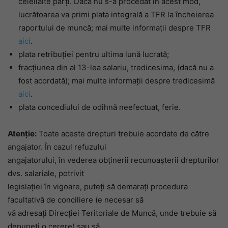
celeilalte părţi. Dacă nu s-a procedat în acest mod,
lucrătoarea va primi plata integrală a TFR la încheierea
raportului de muncă; mai multe informații despre TFR
aici
.
plata retribuţiei pentru ultima lună lucrată;
fracţiunea din al 13-lea salariu, tredicesima, (dacă nu a
fost acordată); mai multe informații despre tredicesimă
aici
.
plata concediului de odihnă neefectuat, ferie.
Atenţie:
Toate aceste drepturi trebuie acordate de către
angajator. În cazul refuzului
angajatorului, în vederea obţinerii recunoaşterii drepturilor
dvs. salariale, potrivit
legislaţiei în vigoare, puteţi să demaraţi procedura
facultativă de conciliere (e necesar să
vă adresaţi Direcţiei Teritoriale de Muncă, unde trebuie să
depuneţi o cerere) sau să