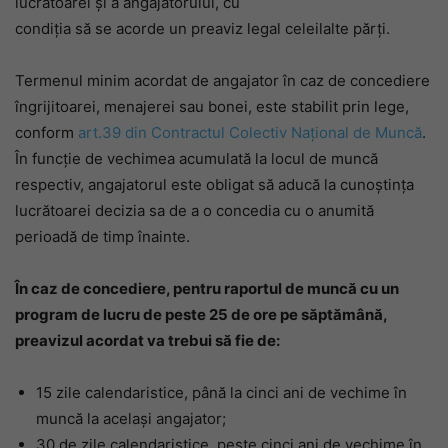
lucrătoarei şi a angajatorului, cu
condiţia să se acorde un preaviz legal celeilalte părţi.
Termenul minim acordat de angajator în caz de concediere
îngrijitoarei, menajerei sau bonei, este stabilit prin lege,
conform
art.39 din Contractul Colectiv Național de Muncă
.
În funcție de vechimea acumulată la locul de muncă
respectiv, angajatorul este obligat să aducă la cunoștința
lucrătoarei decizia sa de a o concedia cu o anumită
perioadă de timp înainte.
În caz de concediere, pentru raportul de muncă cu un
program de lucru de peste 25 de ore pe săptămână,
preavizul acordat va trebui să fie de:
15 zile calendaristice, până la cinci ani de vechime în
muncă la acelaşi angajator;
30 de zile calendaristice, peste cinci ani de vechime în