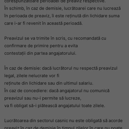
corespunzătoare perioadei de preaviz respective.
În schimb, în caz de demisie, lucrătoarei care nu lucrează
în perioada de preaviz, îi este reţinută din lichidare suma
care i-ar fi revenit în această perioadă.
Preavizul se va trimite în scris, cu recomandată cu
confirmare de primire pentru a evita
contestaţii din partea angajatorului.
În caz de demisie: dacă lucrătorul nu respectă preavizul
legal, zilele nelucrate vor fi
reţinute din lichidare sau din ultimul salariu.
În caz de concediere: dacă angajatorul nu comunică
preavizul sau nu-i permite să lucreze,
va fi obligat să-i plătească angajatului toate zilele.
Lucrătoarea din sectorul casnic nu este obligată să acorde
preaviz în caz de demisie în timpul zilelor în care nu poate