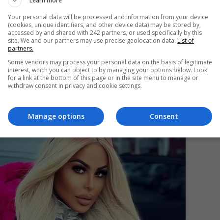
Learn more
Your personal data will be processed and information from your device
(cookies, unique identifiers, and other device data) may be stored by,
accessed by and shared with 242 partners, or used specifically by this
Mi
site. We and our partners may use precise geolocation data.
List of
partners.
Da
pa
Some vendors may process your personal data on the basis of legitimate
în
interest, which you can object to by managing your options below. Look
for a link at the bottom of this page or in the site menu to manage or
withdraw consent in privacy and cookie settings.
Manage options
Consent