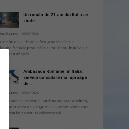
Un român de 21 ani din Italia se
zbate...
hai Diaconu
-
05/08/2026
 român de 21 de ani a fost grav rănit într-o
liziune frontală produsă în cursul nopții în Italia. Cei
i bărbați aflați în...
Ambasada României în Italia:
servicii consulare mai aproape
de...
hai Diaconu
-
05/08/2026
mânii stabiliți pe insula Sardinia vor putea solicita,
cepând cu data de 7 august 2026, servicii consulare
ră să mai fie nevoiți să călătorească...