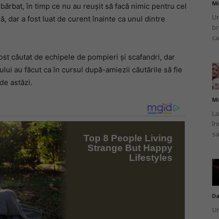
Mi
 bărbat, în timp ce nu au reușit să facă nimic pentru cel
Un
nă, dar a fost luat de curent înainte ca unul dintre
br
ca
ost căutat de echipele de pompieri și scafandri, dar
ului au făcut ca în cursul după-amiezii căutările să fie
 de astăzi.
Mi
La
în
sa
Da
Un