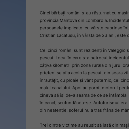
Cinci bărbați români s-au răsturnat cu mașin
provincia Mantova din Lombardia. Incidentul a
persoanele implicate, cu vârste cuprinse într
Cristian Lăcătușu, în vârstă de 23 ani, este 
Cei cinci români sunt rezidenți în Valeggio 
pescui. Locul în care s-a petrecut incidentu
câțiva kilometri prin zona rurală din jurul 
prieteni se afla acolo la pescuit din seara z
înrăutățit, cu ploaie și vânt puternic, cei c
malul canalului. Apoi au pornit motorul pentru
cineva să își de-a seama de ce se întâmplă, 
în canal, scufundându-se. Autoturismul era p
din neatenție, șoferul nu a tras frâna de mână
Trei dintre victime au reușit să iasă din maș