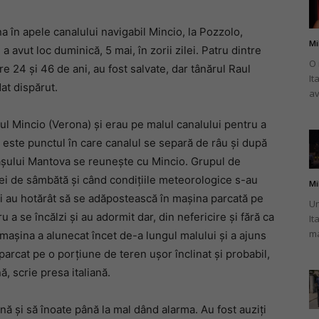
a în apele canalului navigabil Mincio, la Pozzolo,
Mi
 avut loc duminică, 5 mai, în zorii zilei. Patru dintre
O 
e 24 și 46 de ani, au fost salvate, dar tânărul Raul
It
românului
dat dispărut.
av
sul Mincio (Verona) și erau pe malul canalului pentru a
l este punctul în care canalul se separă de râu și după
orașului Mantova se reunește cu Mincio. Grupul de
din
ilei de sâmbătă și când condițiile meteorologice s-au
Mi
inci au hotărât să se adăpostească în mașina parcată pe
Un
 a se încălzi și au adormit dar, din nefericire și fără ca
It
ma
mașina a alunecat încet de-a lungul malului și a ajuns
arcat pe o porțiune de teren ușor înclinat și probabil,
Italia
, scrie presa italiană.
ină și să înoate până la mal dând alarma. Au fost auziți