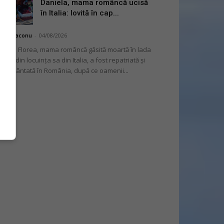
Daniela, mama româncă ucisă
în Italia: lovită în cap...
hai Diaconu
-
04/08/2026
niela Florea, mama româncă găsită moartă în lada
tului din locuința sa din Italia, a fost repatriată și
mormântată în România, după ce oamenii...