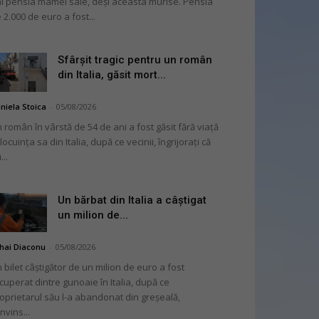
i pensia mamei sale, deși aceasta murise. Pensia
 2.000 de euro a fost...
Sfârșit tragic pentru un român
din Italia, găsit mort...
niela Stoica
-
05/08/2026
 român în vârstă de 54 de ani a fost găsit fără viață
 locuința sa din Italia, după ce vecinii, îngrijorați că
...
Un bărbat din Italia a câștigat
un milion de...
hai Diaconu
-
05/08/2026
 bilet câștigător de un milion de euro a fost
cuperat dintre gunoaie în Italia, după ce
oprietarul său l-a abandonat din greșeală,
nvins...