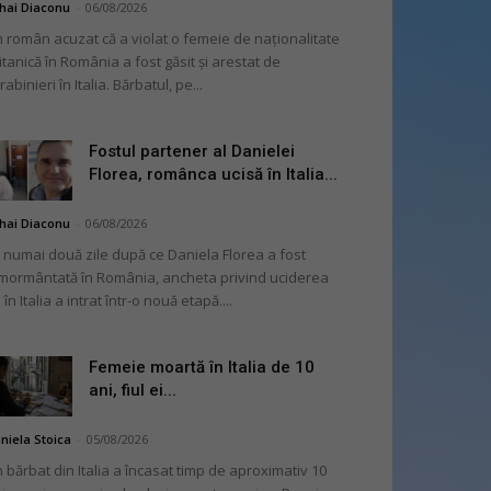
hai Diaconu
-
06/08/2026
 român acuzat că a violat o femeie de naționalitate
itanică în România a fost găsit și arestat de
rabinieri în Italia. Bărbatul, pe...
Fostul partener al Danielei
Florea, românca ucisă în Italia...
hai Diaconu
-
06/08/2026
 numai două zile după ce Daniela Florea a fost
mormântată în România, ancheta privind uciderea
 în Italia a intrat într-o nouă etapă....
Femeie moartă în Italia de 10
ani, fiul ei...
niela Stoica
-
05/08/2026
 bărbat din Italia a încasat timp de aproximativ 10