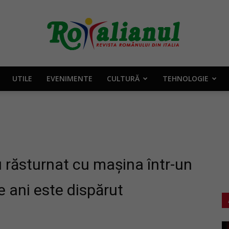
UTILE
EVENIMENTE
CULTURĂ
TEHNOLOGIE
Rotalianul
–
au răsturnat cu mașina într-un
e ani este dispărut
Revista