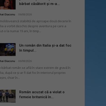
bărbat căsătorit și m-a...
hai Diaconu
-
06/08/2026
moldoveancă stabilită de aproape două decenii în
alia a vorbit deschis despre aventura pe care a
ut-o la numai 19 ani, în timp...
Un român din Italia și-a dat foc
în timpul...
hai Diaconu
-
06/08/2026
 bărbat român se află în stare extrem de gravă în
alia, după ce și-ar fi dat foc în interiorul propriei
șini, chiar în...
Român acuzat că a violat o
femeie britanică în...