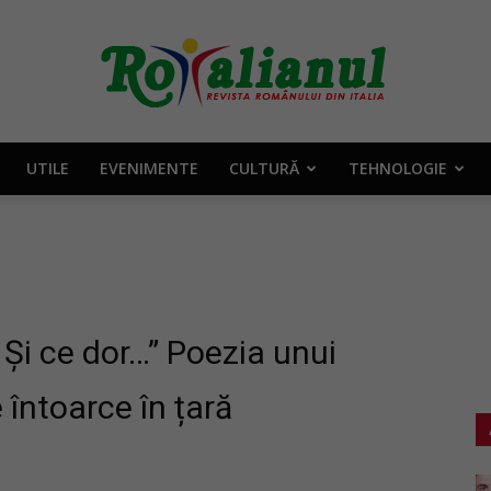
UTILE
EVENIMENTE
CULTURĂ
TEHNOLOGIE
Rotalianul
–
 Și ce dor…” Poezia unui
 întoarce în țară
Revista