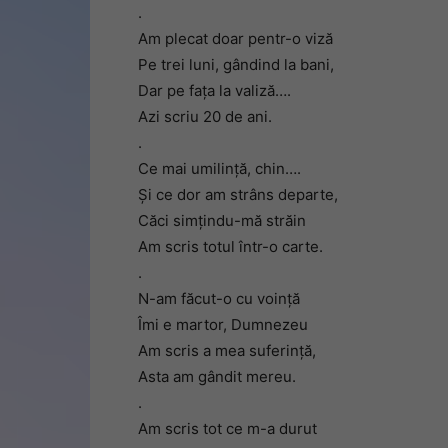
.
Am plecat doar pentr-o viză
Pe trei luni, gândind la bani,
Dar pe fața la valiză….
Azi scriu 20 de ani.
.
Ce mai umilință, chin….
Și ce dor am strâns departe,
Căci simțindu-mă străin
Am scris totul într-o carte.
.
N-am făcut-o cu voință
Îmi e martor, Dumnezeu
Am scris a mea suferință,
Asta am gândit mereu.
.
Am scris tot ce m-a durut