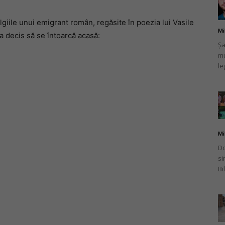
algiile unui emigrant român, regăsite în poezia lui Vasile
Mi
a decis să se întoarcă acasă:
Șa
mu
românului
le
din
Mi
Do
si
Bi
Italia