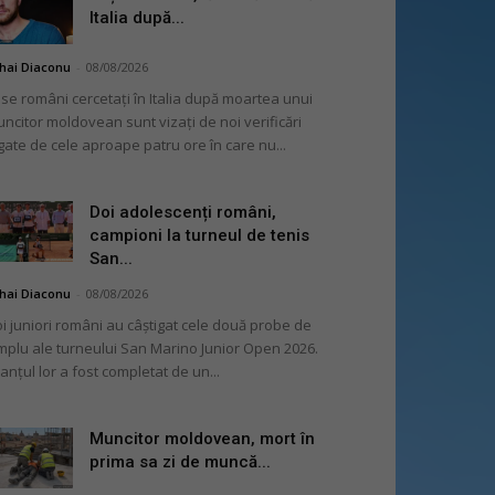
Italia după...
hai Diaconu
-
08/08/2026
se români cercetați în Italia după moartea unui
ncitor moldovean sunt vizați de noi verificări
gate de cele aproape patru ore în care nu...
Doi adolescenți români,
campioni la turneul de tenis
San...
hai Diaconu
-
08/08/2026
i juniori români au câștigat cele două probe de
mplu ale turneului San Marino Junior Open 2026.
lanțul lor a fost completat de un...
Muncitor moldovean, mort în
prima sa zi de muncă...