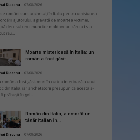
hai Diaconu
-
07/08/2026
se români sunt anchetați în Italia pentru omisiunea
ordării ajutorului, agravată de moartea victimei,
pă decesul unui muncitor moldovean căruia i s-a
cut rău...
Moarte misterioasă în Italia: un
român a fost găsit...
hai Diaconu
-
07/08/2026
 român a fost găsit mort în curtea interioară a unui
oc din Italia, iar anchetatorii presupun că acesta s-
 fi prăbușit în gol...
Român din Italia, a omorât un
tânăr italian în...
hai Diaconu
-
07/08/2026