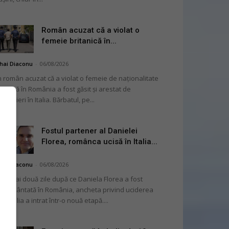
Român acuzat că a violat o
femeie britanică în...
hai Diaconu
-
06/08/2026
 român acuzat că a violat o femeie de naționalitate
itanică în România a fost găsit și arestat de
rabinieri în Italia. Bărbatul, pe...
Fostul partener al Danielei
Florea, românca ucisă în Italia...
hai Diaconu
-
06/08/2026
 numai două zile după ce Daniela Florea a fost
mormântată în România, ancheta privind uciderea
 în Italia a intrat într-o nouă etapă....