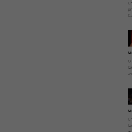
Un
pr
Ca
Mi
O 
It
av
Mi
Un
It
ma