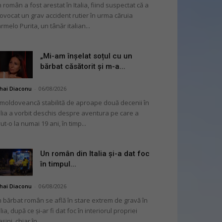
 român a fost arestat în Italia, fiind suspectat că a
ovocat un grav accident rutier în urma căruia
rmelo Purita, un tânăr italian...
„Mi-am înșelat soțul cu un
bărbat căsătorit și m-a...
hai Diaconu
-
06/08/2026
moldoveancă stabilită de aproape două decenii în
alia a vorbit deschis despre aventura pe care a
ut-o la numai 19 ani, în timp...
Un român din Italia și-a dat foc
în timpul...
hai Diaconu
-
06/08/2026
 bărbat român se află în stare extrem de gravă în
alia, după ce și-ar fi dat foc în interiorul propriei
șini, chiar în...