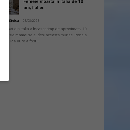
Femeie moartă în Italia de 10
ani, fiul ei...
niela Stoica
-
05/08/2026
 bărbat din Italia a încasat timp de aproximativ 10
i pensia mamei sale, deși aceasta murise. Pensia
 2.000 de euro a fost...