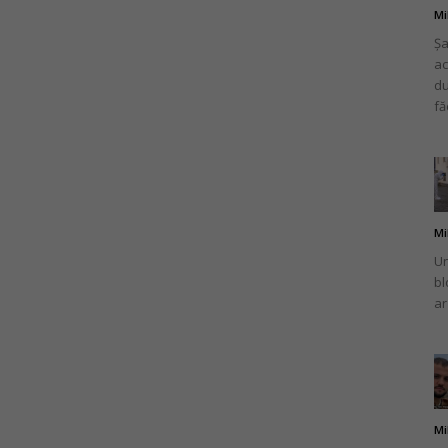
Mi
Șa
ac
du
fă
Mi
Un
bl
ar
Mi