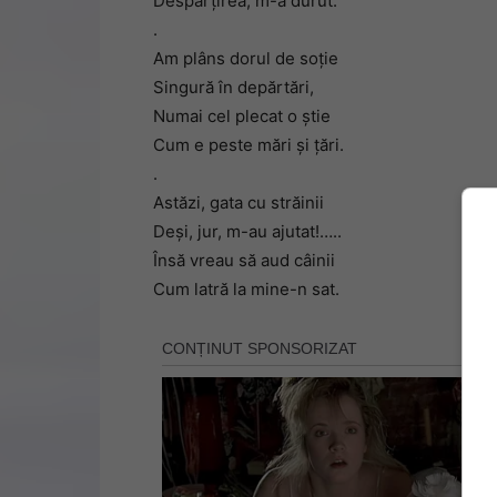
Despărțirea, m-a durut.
.
Am plâns dorul de soție
Singură în depărtări,
Numai cel plecat o știe
Cum e peste mări și țări.
.
Astăzi, gata cu străinii
Deși, jur, m-au ajutat!…..
Însă vreau să aud câinii
Cum latră la mine-n sat.