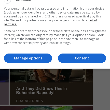
Learn more
Your personal data will be processed and information from your device
(cookies, unique identifiers, and other device data) may be stored by,
accessed by and shared with 242 partners, or used specifically by this
Da
site. We and our partners may use precise geolocation data.
List of
partners.
Un
an
Some vendors may process your personal data on the basis of legitimate
de
interest, which you can object to by managing your options below. Look
for a link at the bottom of this page or in the site menu to manage or
withdraw consent in privacy and cookie settings.
Manage options
Consent