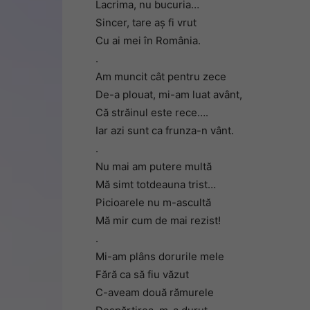
Lacrima, nu bucuria…
Sincer, tare aș fi vrut
Cu ai mei în România.
.
Am muncit cât pentru zece
De-a plouat, mi-am luat avânt,
Că străinul este rece….
Iar azi sunt ca frunza-n vânt.
.
Nu mai am putere multă
Mă simt totdeauna trist…
Picioarele nu m-ascultă
Mă mir cum de mai rezist!
.
Mi-am plâns dorurile mele
Fără ca să fiu văzut
C-aveam două rămurele