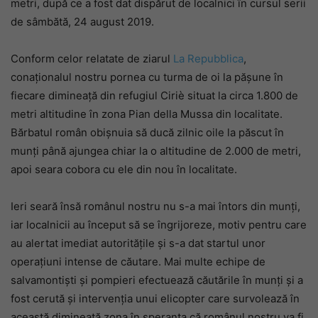
metri, după ce a fost dat dispărut de localnici în cursul serii
de sâmbătă, 24 august 2019.
Conform celor relatate de ziarul
La Repubblica
,
conaționalul nostru pornea cu turma de oi la pășune în
fiecare dimineață din refugiul Ciriè situat la circa 1.800 de
metri altitudine în zona Pian della Mussa din localitate.
Bărbatul român obișnuia să ducă zilnic oile la păscut în
munți până ajungea chiar la o altitudine de 2.000 de metri,
apoi seara cobora cu ele din nou în localitate.
Ieri seară însă românul nostru nu s-a mai întors din munți,
iar localnicii au început să se îngrijoreze, motiv pentru care
au alertat imediat autoritățile și s-a dat startul unor
operațiuni intense de căutare. Mai multe echipe de
salvamontiști și pompieri efectuează căutările în munți și a
fost cerută și intervenția unui elicopter care survolează în
această dimineață zona în speranța că românul nostru va fi