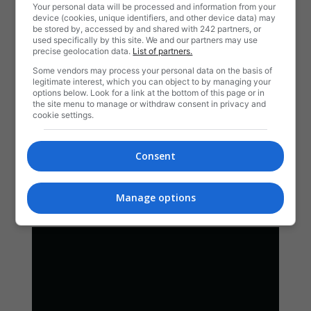
Your personal data will be processed and information from your
device (cookies, unique identifiers, and other device data) may
be stored by, accessed by and shared with 242 partners, or
used specifically by this site. We and our partners may use
precise geolocation data.
List of partners.
Some vendors may process your personal data on the basis of
legitimate interest, which you can object to by managing your
options below. Look for a link at the bottom of this page or in
the site menu to manage or withdraw consent in privacy and
cookie settings.
Consent
Manage options