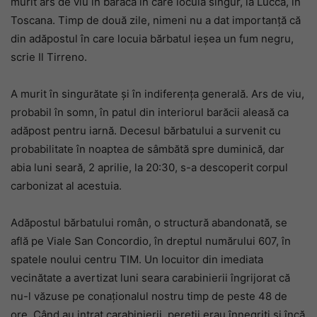
murit ars de viu în baraca în care locuia singur, la Lucca, în
Toscana. Timp de două zile, nimeni nu a dat importanță că
din adăpostul în care locuia bărbatul ieșea un fum negru,
scrie Il Tirreno.
A murit în singurătate și în indiferența generală. Ars de viu,
probabil în somn, în patul din interiorul barăcii aleasă ca
adăpost pentru iarnă. Decesul bărbatului a survenit cu
probabilitate în noaptea de sâmbătă spre duminică, dar
abia luni seară, 2 aprilie, la 20:30, s-a descoperit corpul
carbonizat al acestuia.
Adăpostul bărbatului român, o structură abandonată, se
află pe Viale San Concordio, în dreptul numărului 607, în
spatele noului centru TIM. Un locuitor din imediata
vecinătate a avertizat luni seara carabinierii îngrijorat că
nu-l văzuse pe conaționalul nostru timp de peste 48 de
ore. Când au intrat carabinierii, pereții erau înnegriți și încă