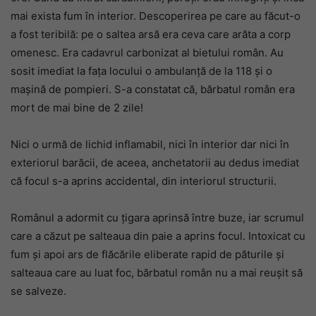
mai exista fum în interior. Descoperirea pe care au făcut-o
a fost teribilă: pe o saltea arsă era ceva care arăta a corp
omenesc. Era cadavrul carbonizat al bietului român. Au
sosit imediat la fața locului o ambulanță de la 118 și o
mașină de pompieri. S-a constatat că, bărbatul român era
mort de mai bine de 2 zile!
Nici o urmă de lichid inflamabil, nici în interior dar nici în
exteriorul barăcii, de aceea, anchetatorii au dedus imediat
că focul s-a aprins accidental, din interiorul structurii.
Românul a adormit cu țigara aprinsă între buze, iar scrumul
care a căzut pe salteaua din paie a aprins focul. Intoxicat cu
fum și apoi ars de flăcările eliberate rapid de păturile și
salteaua care au luat foc, bărbatul român nu a mai reușit să
se salveze.