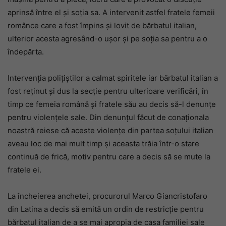
aprinsă între el și soția sa. A intervenit astfel fratele femeii
românce care a fost împins și lovit de bărbatul italian,
ulterior acesta agresând-o ușor și pe soția sa pentru a o
îndepărta.
Intervenția polițiștilor a calmat spiritele iar bărbatul italian a
fost reținut și dus la secție pentru ulterioare verificări, în
timp ce femeia română și fratele său au decis să-l denunțe
pentru violențele sale. Din denunțul făcut de conaționala
noastră reiese că aceste violențe din partea soțului italian
aveau loc de mai mult timp și aceasta trăia într-o stare
continuă de frică, motiv pentru care a decis să se mute la
fratele ei.
La încheierea anchetei, procurorul Marco Giancristofaro
din Latina a decis să emită un ordin de restricție pentru
bărbatul italian de a se mai apropia de casa familiei sale