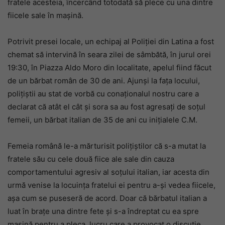
fratele acesteia, încercând totodată să plece cu una dintre
fiicele sale în mașină.
Potrivit presei locale, un echipaj al Poliției din Latina a fost
chemat să intervină în seara zilei de sâmbătă, în jurul orei
19:30, în Piazza Aldo Moro din localitate, apelul fiind făcut
de un bărbat român de 30 de ani. Ajunși la fața locului,
polițiștii au stat de vorbă cu conaționalul nostru care a
declarat că atât el cât și sora sa au fost agresați de soțul
femeii, un bărbat italian de 35 de ani cu inițialele C.M.
Femeia română le-a mărturisit polițiștilor că s-a mutat la
fratele său cu cele două fiice ale sale din cauza
comportamentului agresiv al soțului italian, iar acesta din
urmă venise la locuința fratelui ei pentru a-și vedea fiicele,
așa cum se puseseră de acord. Doar că bărbatul italian a
luat în brațe una dintre fete și s-a îndreptat cu ea spre
mașină pentru a pleca, lucru care a provocat o discuție