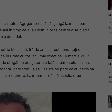
Mi
O 
n localitatea Agrigento riscă să ajungă la închisoare
It
românului
ani în timp ce ei au ieșit în oraș pentru a se distra.
av
imp a decedat.
nofrie Miccichè, 54 de ani, au fost denunțați de
ce în urmă cu trei ani, mai exact pe 14 martie 2017,
din
de strigătele de ajutor ale tatălui bărbatului italian,
Mi
„badanta” care trebuia să-l asiste se pare că au decis să
Un
ă nicio reținere. La întoarcere însă aceștia erau
It
ma
Italia