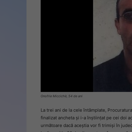
Onofrie Miccichè, 54 de ani
La trei ani de la cele întâmplate, Procuratura
finalizat ancheta și i-a înștiințat pe cei doi
următoare dacă aceștia vor fi trimiși în jude