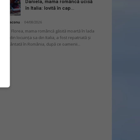
Daniela, mama româncă ucisă
în Italia: lovită în cap...
hai Diaconu
-
04/08/2026
niela Florea, mama româncă găsită moartă în lada
tului din locuința sa din Italia, a fost repatriată și
mormântată în România, după ce oamenii...