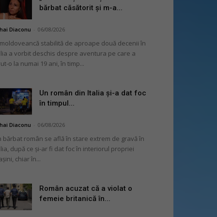
bărbat căsătorit și m-a...
hai Diaconu
-
06/08/2026
moldoveancă stabilită de aproape două decenii în
alia a vorbit deschis despre aventura pe care a
ut-o la numai 19 ani, în timp...
Un român din Italia și-a dat foc
în timpul...
hai Diaconu
-
06/08/2026
 bărbat român se află în stare extrem de gravă în
alia, după ce și-ar fi dat foc în interiorul propriei
șini, chiar în...
Român acuzat că a violat o
femeie britanică în...