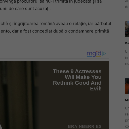
an
convingă procurorul să nu-i trimită în judecată și să
de
iunii de care sunt acuzați.
chè și îngrijitoarea română aveau o relație, iar bărbatul
rigento, dar a fost concediat după o condamnare primită
Da
Un
în
nu
Mi
Un
re
pr
co