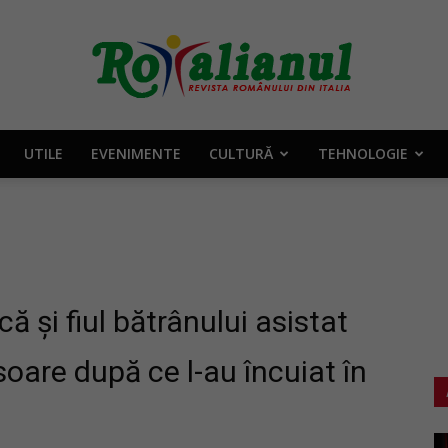
UTILE
EVENIMENTE
CULTURĂ
TEHNOLOGIE
Rotalianul
–
ă și fiul bătrânului asistat
soare după ce l-au încuiat în
Revista