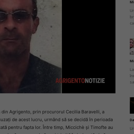
Mi
Un
br
ca
Mi
La
în
sa
 din Agrigento, prin procurorul Cecilia Baravelli, a
 acuzați de acest lucru, urmând să se decidă în perioada
Da
cată pentru fapta lor. Între timp, Miccichè și Timofte au
Un