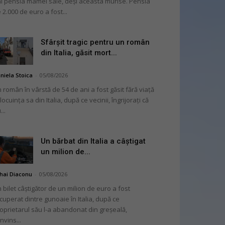
i pensia mamei sale, deși aceasta murise. Pensia
 2.000 de euro a fost...
Sfârșit tragic pentru un român
din Italia, găsit mort...
niela Stoica
-
05/08/2026
 român în vârstă de 54 de ani a fost găsit fără viață
 locuința sa din Italia, după ce vecinii, îngrijorați că
...
Un bărbat din Italia a câștigat
un milion de...
hai Diaconu
-
05/08/2026
 bilet câștigător de un milion de euro a fost
cuperat dintre gunoaie în Italia, după ce
oprietarul său l-a abandonat din greșeală,
nvins...