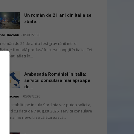
Un român de 21 ani din Italia se
zbate...
hai Diaconu
-
05/08/2026
 român de 21 de ani a fost grav rănit într-o
liziune frontală produsă în cursul nopții în Italia. Cei
i bărbați aflați în...
Ambasada României în Italia:
servicii consulare mai aproape
de...
hai Diaconu
-
05/08/2026
mânii stabiliți pe insula Sardinia vor putea solicita,
cepând cu data de 7 august 2026, servicii consulare
ră să mai fie nevoiți să călătorească...