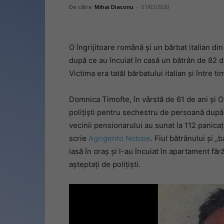
De către
Mihai Diaconu
-
01/03/2020
O îngrijitoare română și un bărbat italian di
după ce au încuiat în casă un bătrân de 82 de 
Victima era tatăl bărbatului italian și între t
Domnica Timofte, în vârstă de 61 de ani și O
polițiști pentru sechestru de persoană după 
vecinii pensionarului au sunat la 112 panicați 
scrie
Agrigento Notizie
. Fiul bătrânului și 
iasă în oraș și l-au încuiat în apartament făr
așteptați de polițiști.