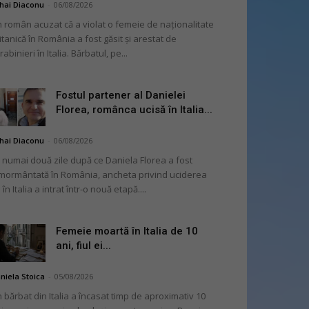
hai Diaconu
-
06/08/2026
 român acuzat că a violat o femeie de naționalitate
itanică în România a fost găsit și arestat de
rabinieri în Italia. Bărbatul, pe...
Fostul partener al Danielei
Florea, românca ucisă în Italia...
hai Diaconu
-
06/08/2026
 numai două zile după ce Daniela Florea a fost
mormântată în România, ancheta privind uciderea
 în Italia a intrat într-o nouă etapă....
Femeie moartă în Italia de 10
ani, fiul ei...
niela Stoica
-
05/08/2026
 bărbat din Italia a încasat timp de aproximativ 10