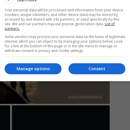
Learn more
Your personal data will be processed and information from your device
(cookies, unique identifiers, and other device data) may be stored by,
accessed by and shared with 242 partners, or used specifically by this
Mi
site. We and our partners may use precise geolocation data.
List of
partners.
Da
pa
Some vendors may process your personal data on the basis of legitimate
în
interest, which you can object to by managing your options below. Look
for a link at the bottom of this page or in the site menu to manage or
withdraw consent in privacy and cookie settings.
Manage options
Consent