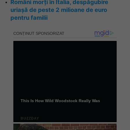
Români morți în Italia, despăgubire
uriașă de peste 2 milioane de euro
pentru familii