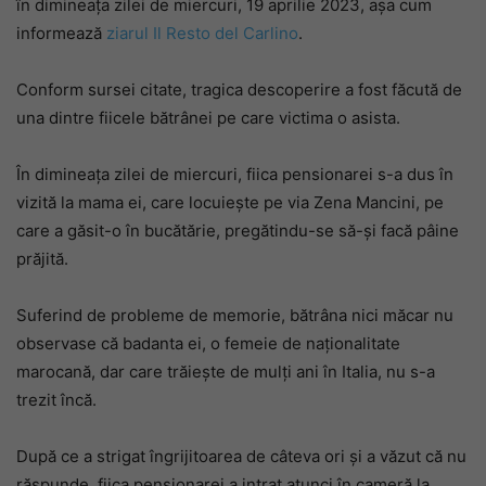
în dimineața zilei de miercuri, 19 aprilie 2023, așa cum
informează
ziarul Il Resto del Carlino
.
Conform sursei citate, tragica descoperire a fost făcută de
una dintre fiicele bătrânei pe care victima o asista.
În dimineața zilei de miercuri, fiica pensionarei s-a dus în
vizită la mama ei, care locuiește pe via Zena Mancini, pe
care a găsit-o în bucătărie, pregătindu-se să-și facă pâine
prăjită.
Suferind de probleme de memorie, bătrâna nici măcar nu
observase că badanta ei, o femeie de naționalitate
marocană, dar care trăiește de mulți ani în Italia, nu s-a
trezit încă.
După ce a strigat îngrijitoarea de câteva ori și a văzut că nu
răspunde, fiica pensionarei a intrat atunci în cameră la