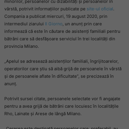
minorilor, persoanelor cu dizabilități și persoanelor în
vârstă, potrivit informațiilor publicate pe
site-ul oficial
.
Compania a publicat miercuri, 19 august 2020, prin
intermediul ziarului
Il Giorno
, un anunț prin care
informează că este în căutare de asistenți familiali pentru
bătrâni care să desfășoare serviciul în trei localități din
provincia Milano.
„Apelul se adresează asistenților familiali, îngrijitoarelor,
operatorilor care știu să aibă grijă de persoanele în vârstă
și de persoanele aflate în dificultate”, se precizează în
anunț.
Potrivit sursei citate, persoanele selectate vor fi angajate
pentru a avea grijă de bătrâni care locuiesc în localitățile
Rho, Lainate și Arese de lângă Milano.
„Cererea este destinată persoanelor care, preferabil, au