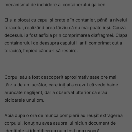
mecanismul de închidere al containerului galben.
El s-a blocat cu capul și brațele în contanier, până la nivelul
toracelui, realizând prea târziu că nu mai poate ieși. Cauza
decesului a fost asfixia prin comprimarea diafragmei. Clapa
containerului de deasupra capului i-ar fi comprimat cutia
toracică, împiedicându-l să respire.
Corpul său a fost descoperit aproximativ șase ore mai
târziu de un lucrător, care inițial a crezut că vede haine
aruncate neglijent, dar a observat ulterior că erau
picioarele unui om.
Abia după o oră de muncă pompierii au reușit extragerea
corpului. Ionuț nu avea asupra lui niciun document de
identitate și identificarea nu a fost una ușoară.