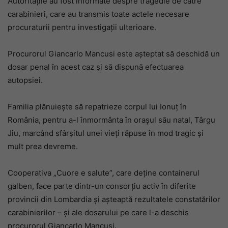
Autoritățile au fost informate despre tragedie de către
carabinieri, care au transmis toate actele necesare
procuraturii pentru investigații ulterioare.
Procurorul Giancarlo Mancusi este așteptat să deschidă un
dosar penal în acest caz și să dispună efectuarea
autopsiei.
Familia plănuiește să repatrieze corpul lui Ionuț în
România, pentru a-l înmormânta în orașul său natal, Târgu
Jiu, marcând sfârșitul unei vieți răpuse în mod tragic și
mult prea devreme.
Cooperativa „Cuore e salute”, care deține containerul
galben, face parte dintr-un consorțiu activ în diferite
provincii din Lombardia și așteaptă rezultatele constatărilor
carabinierilor – și ale dosarului pe care l-a deschis
procurorul Giancarlo Mancusi.