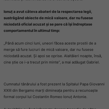
Ionuț a avut câteva abateri de la respectarea legii,
sustrăgând obiecte de mică valoare, dar nu fusese
niciodată oficial acuzat și se pare că își îndreptase
comportamentul în ultimul timp:
„Până acum cinci luni, uneori făcea aceste prostii de a
merge să fure lucruri de mică valoare, dar nu fusese
niciodată acuzat. Și apoi se oprise. Alaltăieri noapte, însă,
cine știe ce i-a trecut prin minte”, a mai adăugat Gabriel.
Cumnatul tânărului a fost prezent la Spitalul Papa Giovanni
XXIII din Bergamo marți dimineața pentru a recunoaște
formal corpul lui Costantin Romeo Ionuț Antonie.