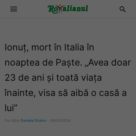
Ionuț, mort în Italia în
noaptea de Paște. „Avea doar
23 de ani și toată viața
înainte, visa să aibă o casă a
lui”
De către
Daniela Stoica
-
08/05/2024