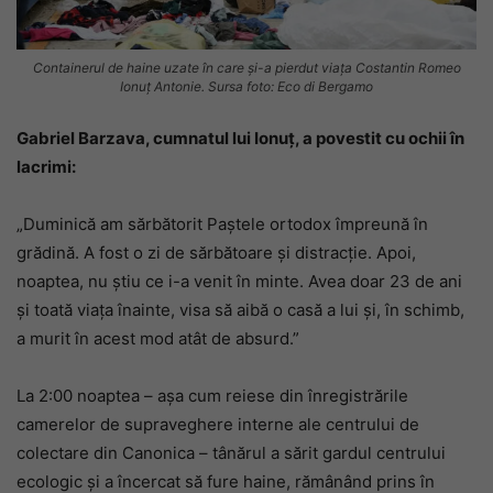
Containerul de haine uzate în care și-a pierdut viața Costantin Romeo
Ionuț Antonie. Sursa foto: Eco di Bergamo
Gabriel Barzava, cumnatul lui Ionuț, a povestit cu ochii în
lacrimi:
„Duminică am sărbătorit Paștele ortodox împreună în
grădină. A fost o zi de sărbătoare și distracție. Apoi,
noaptea, nu știu ce i-a venit în minte. Avea doar 23 de ani
și toată viața înainte, visa să aibă o casă a lui și, în schimb,
a murit în acest mod atât de absurd.”
La 2:00 noaptea – așa cum reiese din înregistrările
camerelor de supraveghere interne ale centrului de
colectare din Canonica – tânărul a sărit gardul centrului
ecologic și a încercat să fure haine, rămânând prins în