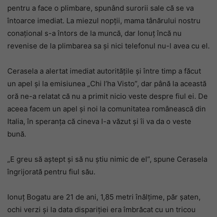
pentru a face o plimbare, spunând surorii sale că se va
întoarce imediat. La miezul nopții, mama tânărului nostru
conațional s-a întors de la muncă, dar Ionuț încă nu
revenise de la plimbarea sa și nici telefonul nu-l avea cu el.
Cerasela a alertat imediat autoritățile și între timp a făcut
un apel și la emisiunea „Chi l’ha Visto”, dar până la această
oră ne-a relatat că nu a primit nicio veste despre fiul ei. De
aceea facem un apel și noi la comunitatea românească din
Italia, în speranța că cineva l-a văzut și îi va da o veste
bună.
„E greu să aștept și să nu știu nimic de el”, spune Cerasela
îngrijorată pentru fiul său.
Ionuț Bogatu are 21 de ani, 1,85 metri înălțime, păr șaten,
ochi verzi și la data dispariției era îmbrăcat cu un tricou