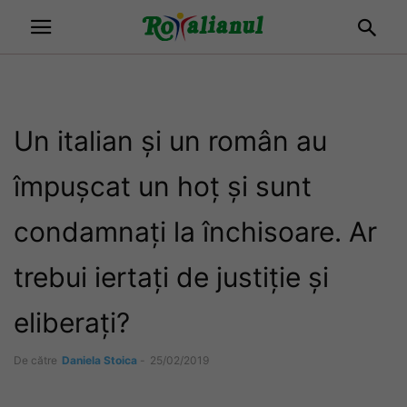
Un italian și un român au
împușcat un hoț și sunt
condamnați la închisoare. Ar
trebui iertați de justiție și
eliberați?
De către
Daniela Stoica
-
25/02/2019