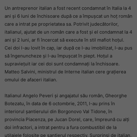
Un antreprenor italian a fost recent condamnat în Italia la 4
ani și 6 luni de închisoare după ce a împușcat un hoț român
care a intrat pe proprietatea sa. Potrivit judecătorilor,
italianul, ajutat de un român care a fost și el condamnat la 4
ani și 2 luni, ar fi încercat să execute în stil mafiot hoțul.
Cei doi l-au lovit în cap, iar după ce l-au imobilizat, l-au pus
să îngenuncheze și l-au împușcat în piept. Hoțul a
supraviețuit iar cei doi sunt condamnați la închisoare.
Matteo Salvini, ministrul de Interne italian cere grațierea
omului de afaceri italian.
Italianul Angelo Peveri și angajatul său român, Gheorghe
Botezatu, în data de 6 octombrie, 2011, l-au prins în
interiorul șantierului din Borgonovo Val Tidone, în
provincia Piacenza, pe Jucan Dorel, care, împreună cu alți
doi infractori, a intrat pentru a fura combustibil de la
utilajele folosite pe șantierul respectiv. Surprinși de italian,