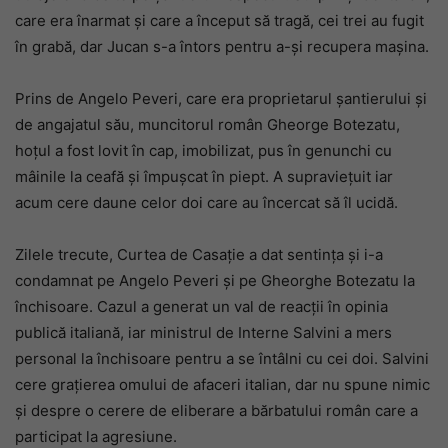
care era înarmat și care a început să tragă, cei trei au fugit
în grabă, dar Jucan s-a întors pentru a-și recupera mașina.
Prins de Angelo Peveri, care era proprietarul șantierului și
de angajatul său, muncitorul român Gheorge Botezatu,
hoțul a fost lovit în cap, imobilizat, pus în genunchi cu
mâinile la ceafă și împușcat în piept. A supraviețuit iar
acum cere daune celor doi care au încercat să îl ucidă.
Zilele trecute, Curtea de Casație a dat sentința și i-a
condamnat pe Angelo Peveri și pe Gheorghe Botezatu la
închisoare. Cazul a generat un val de reacții în opinia
publică italiană, iar ministrul de Interne Salvini a mers
personal la închisoare pentru a se întâlni cu cei doi. Salvini
cere grațierea omului de afaceri italian, dar nu spune nimic
și despre o cerere de eliberare a bărbatului român care a
participat la agresiune.