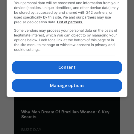
Your personal data will be processed and information from your
device (cookies, unique identifiers, and other device data) may
be stored by, accessed by and shared with 242 partners, or
used specifically by this site. We and our partners may use
precise geolocation data.
List of partners.
Some vendors may process your personal data on the basis of
legitimate interest, which you can object to by managing your
options below. Look for a link at the bottom of this page or in
the site menu to manage or withdraw consent in privacy and
cookie settings.
Consent
Manage options