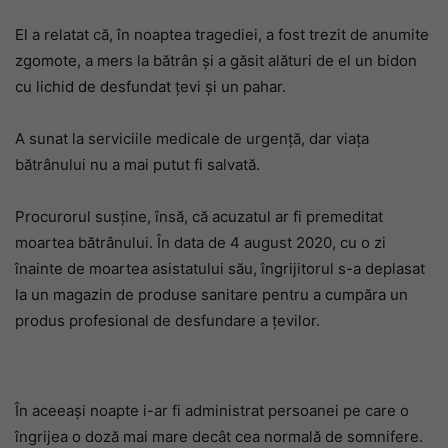
El a relatat că, în noaptea tragediei, a fost trezit de anumite
zgomote, a mers la bătrân și a găsit alături de el un bidon
cu lichid de desfundat țevi și un pahar.
A sunat la serviciile medicale de urgență, dar viața
bătrânului nu a mai putut fi salvată.
Procurorul susține, însă, că acuzatul ar fi premeditat
moartea bătrânului. În data de 4 august 2020, cu o zi
înainte de moartea asistatului său, îngrijitorul s-a deplasat
la un magazin de produse sanitare pentru a cumpăra un
produs profesional de desfundare a țevilor.
În aceeași noapte i-ar fi administrat persoanei pe care o
îngrijea o doză mai mare decât cea normală de somnifere.