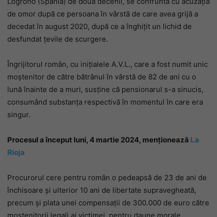
Logroño (Spania) de două decenii, se confruntă cu acuzația
de omor după ce persoana în vârstă de care avea grijă a
decedat în august 2020, după ce a înghițit un lichid de
desfundat țevile de scurgere.
Îngrijitorul român, cu inițialele A.V.L., care a fost numit unic
moștenitor de către bătrânul în vârstă de 82 de ani cu o
lună înainte de a muri, susține că pensionarul s-a sinucis,
consumând substanța respectivă în momentul în care era
singur.
Procesul a început luni, 4 martie 2024, menționează
La
Rioja
Procurorul cere pentru român o pedeapsă de 23 de ani de
închisoare și ulterior 10 ani de libertate supravegheată,
precum și plata unei compensații de 300.000 de euro către
moștenitorii legali ai victimei, pentru daune morale.