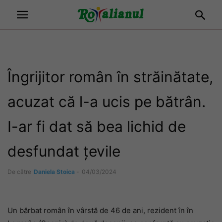
Îngrijitor român în străinătate,
acuzat că l-a ucis pe bătrân.
I-ar fi dat să bea lichid de
desfundat țevile
De către
Daniela Stoica
-
04/03/2024
Un bărbat român în vârstă de 46 de ani, rezident în în