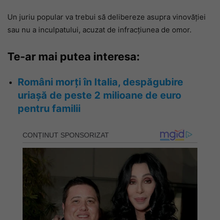
Un juriu popular va trebui să delibereze asupra vinovăției
sau nu a inculpatului, acuzat de infracțiunea de omor.
Te-ar mai putea interesa:
Români morți în Italia, despăgubire
uriașă de peste 2 milioane de euro
pentru familii