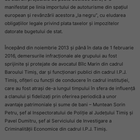
manifestat pe linia importului de autoturisme din spaţiul
european şi revânzării acestora „la negru”, cu eludarea
obligaţiilor legale privind plata taxelor şi impozitelor
datorate bugetului de stat.
Începând din noiembrie 2013 şi până în data de 1 februarie
2016, demersurile infracţionale ale grupului au fost
sprijinite şi protejate de avocatul Bîlc Marin din cadrul
Baroului Timiş, dar şi funcţionari publici din cadrul I.P.J.
Timiş, ofiţeri cu funcţii de conducere în cadrul instituţiei,
care au fost atraşi de-a lungul timpului în sfera de influenţă
a clanului şi fidelizaţi prin oferirea periodică a unor
avantaje patrimoniale şi sume de bani – Muntean Sorin
Petru, şef al Inspectoratului de Poliţie al Judeţului Timiş şi
Pavel Dumitru, şef al Serviciului de Investigare a
Criminalităţii Economice din cadrul I.P.J. Timiş.