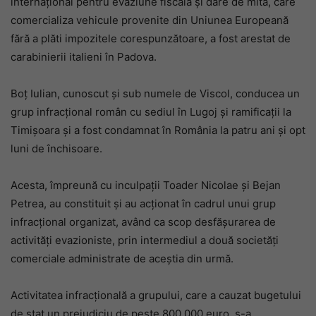
internațional pentru evaziune fiscală și dare de mită, care
comercializa vehicule provenite din Uniunea Europeană
fără a plăti impozitele corespunzătoare, a fost arestat de
carabinierii italieni în Padova.
Boț Iulian, cunoscut și sub numele de Viscol, conducea un
grup infracțional român cu sediul în Lugoj și ramificații la
Timișoara și a fost condamnat în România la patru ani și opt
luni de închisoare.
Acesta, împreună cu inculpaţii Toader Nicolae şi Bejan
Petrea, au constituit şi au acţionat în cadrul unui grup
infracţional organizat, având ca scop desfăşurarea de
activităţi evazioniste, prin intermediul a două societăţi
comerciale administrate de aceştia din urmă.
Activitatea infracţională a grupului, care a cauzat bugetului
de stat un prejudiciu de peste 800.000 euro, s-a