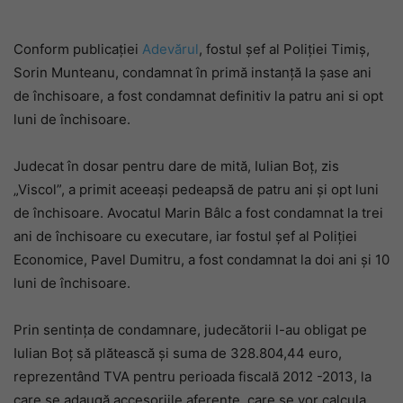
Conform publicației
Adevărul
, fostul șef al Poliției Timiș,
Sorin Munteanu, condamnat în primă instanță la șase ani
de închisoare, a fost condamnat definitiv la patru ani si opt
luni de închisoare.
Judecat în dosar pentru dare de mită, Iulian Boț, zis
„Viscol”, a primit aceeași pedeapsă de patru ani și opt luni
de închisoare. Avocatul Marin Bâlc a fost condamnat la trei
ani de închisoare cu executare, iar fostul șef al Poliției
Economice, Pavel Dumitru, a fost condamnat la doi ani și 10
luni de închisoare.
Prin sentința de condamnare, judecătorii l-au obligat pe
Iulian Boț să plătească și suma de 328.804,44 euro,
reprezentând TVA pentru perioada fiscală 2012 -2013, la
care se adaugă accesoriile aferente, care se vor calcula