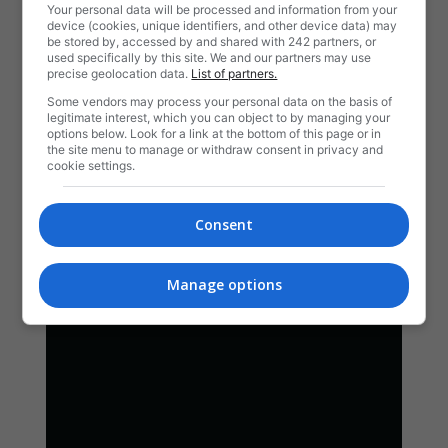
Your personal data will be processed and information from your
device (cookies, unique identifiers, and other device data) may
be stored by, accessed by and shared with 242 partners, or
used specifically by this site. We and our partners may use
precise geolocation data.
List of partners.
Some vendors may process your personal data on the basis of
legitimate interest, which you can object to by managing your
options below. Look for a link at the bottom of this page or in
the site menu to manage or withdraw consent in privacy and
cookie settings.
Consent
Manage options