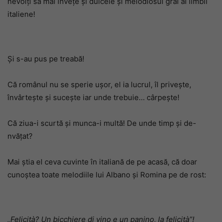
nevoiți să mai învețe și dulcele și melodiosul grai al limbii
italiene!
Și s-au pus pe treabă!
Că românul nu se sperie ușor, el ia lucrul, îl privește,
învârtește și sucește iar unde trebuie… cârpește!
Că ziua-i scurtă și munca-i multă! De unde timp și de-
nvățat?
Mai știa el ceva cuvinte în italiană de pe acasă, că doar
cunoștea toate melodiile lui Albano și Romina pe de rost:
„Felicità? Un bicchiere di vino e un panino, la felicità”!