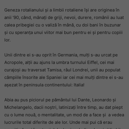
Geneza rotalianului și a limbii rotaliene își are originea în
anii ‘90, când, mânați de griji, nevoi, durere, românii au luat
calea pribegiei cu o valiză în mână, cu doi bani în buzunar
și cu speranța unui viitor mai bun pentru ei și pentru copiii
lor.
Unii dintre ei s-au oprit în Germania, mulți s-au urcat pe
Acropole, alții au ajuns la umbra turnului Eiffel, cei mai
curajoși au traversat Tamisa, râul Londrei, unii au populat
câmpiile însorite ale Spaniei iar cei mai mulți dintre ei s-au
așezat în peninsula continentului: Italia!
Abia au pus piciorul pe pământul lui Dante, Leonardo și
Michelangelo, dacii noștri, latinizați între timp, au dat piept
cu o lume nouă, o mentalitate, un mod de a face și a vedea
lucrurile total diferite de ale lor. Unde mai pui că erau