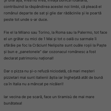
Și uite așa, vrea nu vrea, învață bunica rotaliană,
contribuind la răspândirea acestei noi limbi, că pleacă el
românul departe de sat și glie dar rădăcinile și le poartă
peste tot unde s-ar duce.
Fie el la Milano sau Torino, la Roma sau la Palermo, tot face
el un grătar cu mici de 1 Mai și tot o oală cu sarmale îi
sfârâie pe foc la Crăciun! Nelipsite sunt ouăle roșii la Paște
și bun e „panetonele” dar cozonacul românesc a fost
declarat patrimoniu național!
Dar o pizza nu și-o refuză niciodată, că mari meșteri
pizzetari mai sunt italienii ăștia iar înghețată atăt de bună
ca în Italia nu a mâncat pe nicăieri!
Iar vecina de pe scară, face un tiramisù de mai mare
bunătatea!