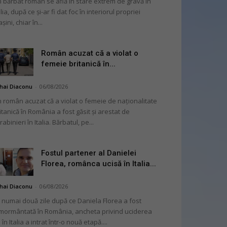
 bărbat român se află în stare extrem de gravă în
alia, după ce și-ar fi dat foc în interiorul propriei
șini, chiar în...
Român acuzat că a violat o
femeie britanică în...
hai Diaconu
-
06/08/2026
 român acuzat că a violat o femeie de naționalitate
itanică în România a fost găsit și arestat de
rabinieri în Italia. Bărbatul, pe...
Fostul partener al Danielei
Florea, românca ucisă în Italia...
hai Diaconu
-
06/08/2026
 numai două zile după ce Daniela Florea a fost
mormântată în România, ancheta privind uciderea
 în Italia a intrat într-o nouă etapă....