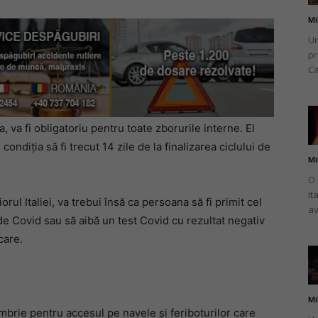
Mi
Un
pr
Ca
, va fi obligatoriu pentru toate zborurile interne. El
ondiția să fi trecut 14 zile de la finalizarea ciclului de
Mi
O 
It
orul Italiei, va trebui însă ca persoana să fi primit cel
av
de Covid sau să aibă un test Covid cu rezultat negativ
care.
Mi
mbrie pentru accesul pe navele și feriboturilor care