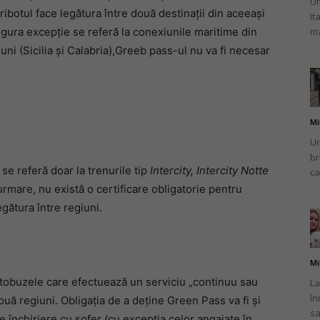
Un
ibotul face legătura între două destinații din aceeași
It
ma
ngura excepție se referă la conexiunile maritime din
ni (Sicilia și Calabria),Greeb pass-ul nu va fi necesar
Mi
Un
br
se referă doar la trenurile tip
Intercity, Intercity Notte
ca
 urmare, nu există o certificare obligatorie pentru
egătura între regiuni.
Mi
autobuzele care efectuează un serviciu „continuu sau
La
în
uă regiuni. Obligația de a deține Green Pass va fi și
sa
e închiriere cu șofer (cu excepția celor angajate în