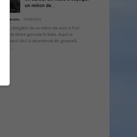
un milion de...
hai Diaconu
-
05/08/2026
 bilet câștigător de un milion de euro a fost
cuperat dintre gunoaie în Italia, după ce
oprietarul său l-a abandonat din greșeală,
nvins...