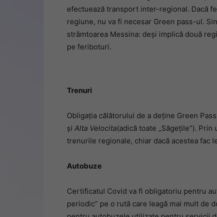
efectuează transport inter-regional. Dacă fer
regiune, nu va fi necesar Green pass-ul. Si
strâmtoarea Messina: deși implică două regiu
pe feriboturi.
Trenuri
Obligația călătorului de a deține Green Pass 
și
Alta Velocita​​
(adică toate „Săgețile”). Prin
trenurile regionale, chiar dacă acestea fac l
Autobuze
Certificatul Covid va fi obligatoriu pentru 
periodic” pe o rută care leagă mai mult de do
pentru autobuzele utilizate pentru servicii d