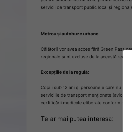
servicii de transport public local și regional)
Metrou și autobuze urbane
Călătorii vor avea acces fără Green Pass pen
regionale sunt excluse de la această regulă.
Excepțiile de la regulă:
Copiii sub 12 ani și persoanele care nu pot f
serviciile de transport menționate (avioane,
certificării medicale eliberate conform criter
Te-ar mai putea interesa: