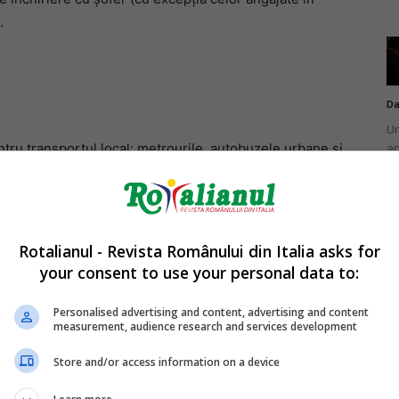
.
Da
Un
an
tru transportul local: metrourile, autobuzele urbane și
de
Rotalianul - Revista Românului din Italia asks for
i vaccinate din motive de sănătate vor putea utiliza
your consent to use your personal data to:
Da
 trenuri, nave și autobuze) fără Green Pass, pe baza
Un
iilor definite de Ministerul Sănătății.
Personalised advertising and content, advertising and content
în
measurement, audience research and services development
nu
Store and/or access information on a device