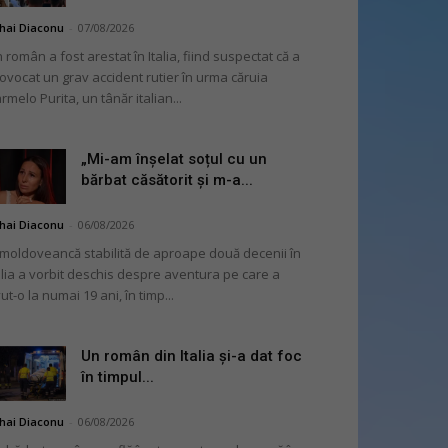
hai Diaconu
-
07/08/2026
 român a fost arestat în Italia, fiind suspectat că a
ovocat un grav accident rutier în urma căruia
rmelo Purita, un tânăr italian...
„Mi-am înșelat soțul cu un
bărbat căsătorit și m-a...
hai Diaconu
-
06/08/2026
moldoveancă stabilită de aproape două decenii în
alia a vorbit deschis despre aventura pe care a
ut-o la numai 19 ani, în timp...
Un român din Italia și-a dat foc
în timpul...
hai Diaconu
-
06/08/2026