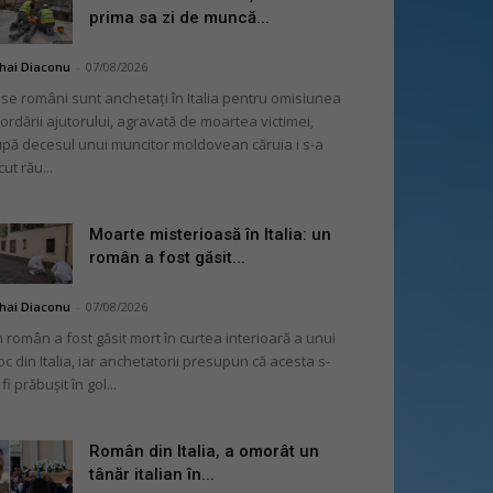
prima sa zi de muncă...
hai Diaconu
-
07/08/2026
se români sunt anchetați în Italia pentru omisiunea
ordării ajutorului, agravată de moartea victimei,
pă decesul unui muncitor moldovean căruia i s-a
cut rău...
Moarte misterioasă în Italia: un
român a fost găsit...
hai Diaconu
-
07/08/2026
 român a fost găsit mort în curtea interioară a unui
oc din Italia, iar anchetatorii presupun că acesta s-
 fi prăbușit în gol...
Român din Italia, a omorât un
tânăr italian în...