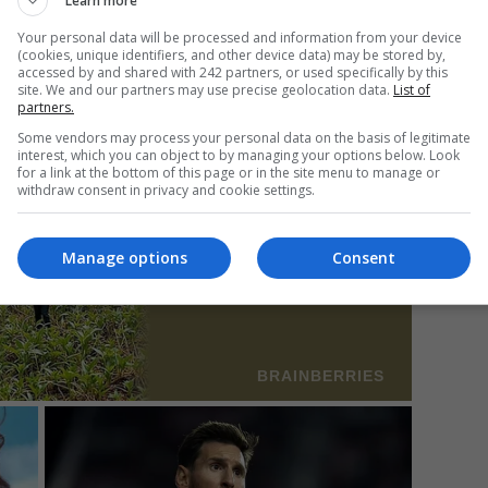
Learn more
ire uriașă de peste 2 milioane de euro
Your personal data will be processed and information from your device
(cookies, unique identifiers, and other device data) may be stored by,
Mi
accessed by and shared with 242 partners, or used specifically by this
site. We and our partners may use precise geolocation data.
List of
Un
partners.
re
Some vendors may process your personal data on the basis of legitimate
pr
interest, which you can object to by managing your options below. Look
co
for a link at the bottom of this page or in the site menu to manage or
withdraw consent in privacy and cookie settings.
Manage options
Consent