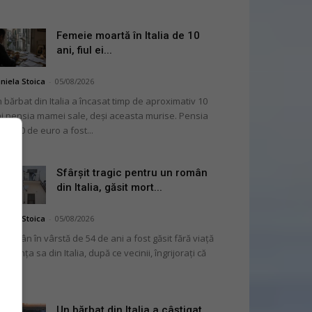
Femeie moartă în Italia de 10
ani, fiul ei...
niela Stoica
-
05/08/2026
 bărbat din Italia a încasat timp de aproximativ 10
i pensia mamei sale, deși aceasta murise. Pensia
 2.000 de euro a fost...
Sfârșit tragic pentru un român
din Italia, găsit mort...
niela Stoica
-
05/08/2026
 român în vârstă de 54 de ani a fost găsit fără viață
 locuința sa din Italia, după ce vecinii, îngrijorați că
...
Un bărbat din Italia a câștigat