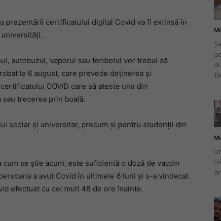
prezentării certificatului digital Covid va fi extinsă în
Mi
 universități.
Șa
ac
românului
ul, autobuzul, vaporul sau feribotul vor trebui să
du
robat la 6 august, care prevede deținerea și
fă
 certificatului COVID care să ateste una din
a sau trecerea prin boală.
din
 școlar și universitar, precum și pentru studenții din
Mi
Un
bl
șa cum se știe acum, este suficientă o doză de vaccin
ar
 persoana a avut Covid în ultimele 6 luni și s-a vindecat
Italia
vid efectuat cu cel mult 48 de ore înainte.