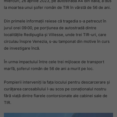
miercuri, 26 aprilie 2023, pe autostrada A4 din Italia, a dus
la moartea unui șofer român de TIR în vârstă de 56 de ani.
Din primele informații reiese că tragedia s-a petrecut în
jurul orei 09:00, pe porțiunea de autostradă dintre
localitățile Redipuglia și Villesse, unde trei TIR-uri, care
circulau înspre Venezia, s-au tamponat din motive în curs
de investigare încă.
În urma impactului între cele trei mijloace de transport
marfă, șoferul român de 56 de ani a murit pe loc.
Pompierii interveniți la fața locului pentru descarcerare și
curățarea carosabilului l-au scos pe conaționalul nostru
fără viață dintre fiarele contorsionate ale cabinei sale de
TIR.