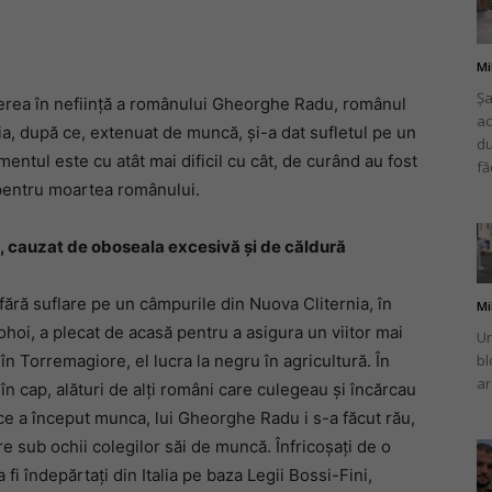
Mi
Șa
erea în neființă a românului Gheorghe Radu, românul
ac
românului
lia, după ce, extenuat de muncă, și-a dat sufletul pe un
du
entul este cu atât mai dificil cu cât, de curând au fost
fă
s pentru moartea românului.
, cauzat de oboseala excesivă şi de căldură
din
fără suflare pe un câmpurile din Nuova Cliternia, în
Mi
rohoi, a plecat de acasă pentru a asigura un viitor mai
Un
 în Torremagiore, el lucra la negru în agricultură. În
bl
ar
 în cap, alături de alți români care culegeau și încărcau
Italia
ă ce a început munca, lui Gheorghe Radu i s-a făcut rău,
re sub ochii colegilor săi de muncă. Înfricoșați de o
a fi îndepărtați din Italia pe baza Legii Bossi-Fini,