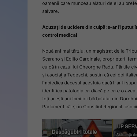
oamenii care munceau alături de el au prefe
salvare.
Acuzați de ucidere din culpă: s-ar fi putut
control medical
Nouă ani mai târziu, un magistrat de la Tribu
Scarano și Edilio Cardinale, proprietarii fer
culpă în cazul lui Gheorghe Radu. Părțile civ
și asociația Tedeschi, susțin că cei doi itali
împiedica decesul acestuia dacă l-ar fi supu
identifica patologia cardiacă pe care o avea.M
toți acești ani familiei bărbatului din Doroho
Parlament cât și în Consiliul Regional, asoc