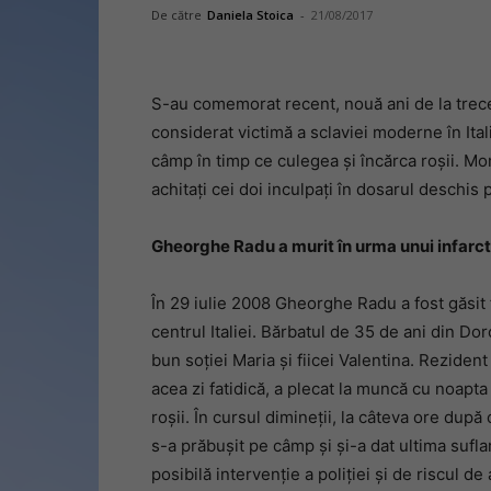
De către
Daniela Stoica
-
21/08/2017
S-au comemorat recent, nouă ani de la trec
considerat victimă a sclaviei moderne în Ita
câmp în timp ce culegea și încărca roșii. Mom
achitați cei doi inculpați în dosarul deschi
Gheorghe Radu a murit în urma unui infarct
În 29 iulie 2008 Gheorghe Radu a fost găsit 
centrul Italiei. Bărbatul de 35 de ani din Do
bun soției Maria și fiicei Valentina. Rezident
acea zi fatidică, a plecat la muncă cu noapta
roșii. În cursul dimineții, la câteva ore dup
s-a prăbușit pe câmp și și-a dat ultima sufla
posibilă intervenție a poliției și de riscul de 