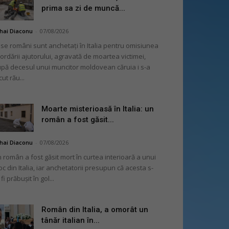
prima sa zi de muncă...
hai Diaconu
-
07/08/2026
se români sunt anchetați în Italia pentru omisiunea
ordării ajutorului, agravată de moartea victimei,
pă decesul unui muncitor moldovean căruia i s-a
cut rău...
Moarte misterioasă în Italia: un
român a fost găsit...
hai Diaconu
-
07/08/2026
 român a fost găsit mort în curtea interioară a unui
oc din Italia, iar anchetatorii presupun că acesta s-
 fi prăbușit în gol...
Român din Italia, a omorât un
tânăr italian în...