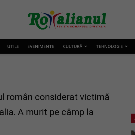
UTILE
EVENIMENTE
CULTURĂ
TEHNOLOGIE
Rotalianul
–
l român considerat victimă
talia. A murit pe câmp la
Revista