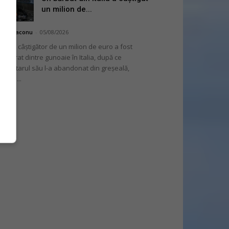
un milion de...
hai Diaconu
-
05/08/2026
 bilet câștigător de un milion de euro a fost
cuperat dintre gunoaie în Italia, după ce
oprietarul său l-a abandonat din greșeală,
nvins...