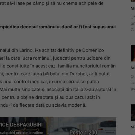
rat să-l lase pe câmp și să nu cheme echipele de
Mi
Un
pr
 împiedica decesul românului dacă ar fi fost supus unui
Ca
nalul din Larino, i-a achitat definitiv pe Domenico
mei la care lucra românul, judecați pentru ucidere din
ile constituite în acest caz, familia muncitoriului român
Mi
eni, pentru care lucra bărbatul din Dorohoi, ar fi putut
O 
s unui control medical, în urma căruia se putea
It
av
ai multe sindicate și asociații din Italia s-au alăturat în
i pentru a obține dreptate și au dus cazul atât în
iindu-l de fiecare dată cu sclavia modenă.
Mi