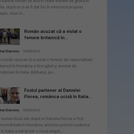
 bărbat român se află în stare extrem de gravă în
alia, după ce și-ar fi dat foc în interiorul propriei
șini, chiar în...
Român acuzat că a violat o
femeie britanică în...
hai Diaconu
-
06/08/2026
 român acuzat că a violat o femeie de naționalitate
itanică în România a fost găsit și arestat de
rabinieri în Italia. Bărbatul, pe...
Fostul partener al Danielei
Florea, românca ucisă în Italia...
hai Diaconu
-
06/08/2026
 numai două zile după ce Daniela Florea a fost
mormântată în România, ancheta privind uciderea
 în Italia a intrat într-o nouă etapă....