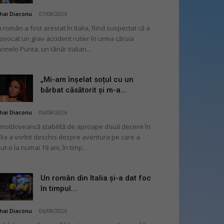
hai Diaconu
-
07/08/2026
 român a fost arestat în Italia, fiind suspectat că a
ovocat un grav accident rutier în urma căruia
rmelo Purita, un tânăr italian...
„Mi-am înșelat soțul cu un
bărbat căsătorit și m-a...
hai Diaconu
-
06/08/2026
moldoveancă stabilită de aproape două decenii în
alia a vorbit deschis despre aventura pe care a
ut-o la numai 19 ani, în timp...
Un român din Italia și-a dat foc
în timpul...
hai Diaconu
-
06/08/2026