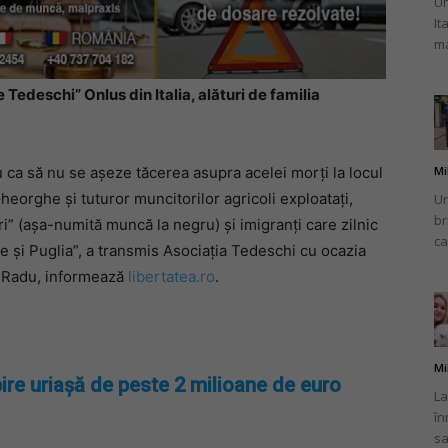
Un
It
ma
Tedeschi” Onlus din Italia, alături de familia
Mi
 ca să nu se așeze tăcerea asupra acelei morți la locul
heorghe și tuturor muncitorilor agricoli exploatați,
Un
br
ri” (așa-numită muncă la negru) și imigranți care zilnic
ca
se și Puglia”, a transmis Asociația Tedeschi cu ocazia
 Radu, informează
libertatea.ro
.
Mi
ire uriașă de peste 2 milioane de euro
La
în
sa