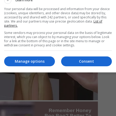
Learn more
Your personal data will be processed and information from your device
(cookies, unique identifiers, and other device data) may be stored by,
Mi
accessed by and shared with 242 partners, or used specifically by this
site. We and our partners may use precise geolocation data.
List of
Un
partners.
re
Some vendors may process your personal data on the basis of legitimate
pr
interest, which you can object to by managing your options below. Look
co
for a link at the bottom of this page or in the site menu to manage or
withdraw consent in privacy and cookie settings.
Manage options
Consent