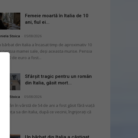
Femeie moartă în Italia de 10
ani, fiul ei...
niela Stoica
-
05/08/2026
 bărbat din Italia a încasat timp de aproximativ 10
i pensia mamei sale, deși aceasta murise. Pensia
 2.000 de euro a fost...
Sfârșit tragic pentru un român
din Italia, găsit mort...
niela Stoica
-
05/08/2026
 român în vârstă de 54 de ani a fost găsit fără viață
 locuința sa din Italia, după ce vecinii, îngrijorați că
...
Un bărbat din Italia a câștigat